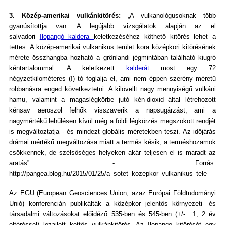
3. Közép-amerikai vulkánkitörés:
„A vulkanológusoknak több
gyanúsítottja van. A legújabb vizsgálatok alapján az el
salvadori
Ilopangó kaldera
keletkezéséhez köthető kitörés lehet a
tettes. A közép-amerikai vulkanikus terület kora középkori kitörésének
mérete összhangba hozható a grönlandi jégmintában található kiugró
kéntartalommal. A keletkezett
kalderát
most egy 72
négyzetkilométeres (!) tó foglalja el, ami nem éppen szerény méretű
robbanásra enged következtetni. A kilövellt nagy mennyiségű vulkáni
hamu, valamint a magaslégkörbe jutó kén-dioxid által létrehozott
kénsav aeroszol felhők visszaverik a napsugárzást, ami a
nagymértékű lehűlésen kívül még a földi légkörzés megszokott rendjét
is megváltoztatja - és mindezt globális méretekben teszi. Az időjárás
drámai mértékű megváltozása miatt a termés késik, a terméshozamok
csökkennek, de szélsőséges helyeken akár teljesen el is maradt az
aratás”. - Forrás:
http://pangea.blog.hu/2015/01/25/a_sotet_kozepkor_vulkanikus_tele
Az EGU (European Geosciences Union, azaz Európai Földtudományi
Unió) konferencián publikálták a középkor jelentős környezeti- és
társadalmi változásokat előidéző 535-ben és 545-ben (+/- 1, 2 év
eltéréssel) lezajlott kettős vulkánkitörés. Az Ilopango kitörését egy