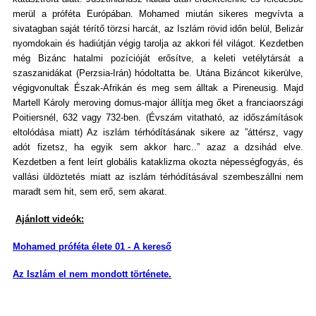
merül a próféta Európában. Mohamed miután sikeres megvívta a
sivatagban saját térítő törzsi harcát, az Iszlám rövid időn belül, Belizár
nyomdokain és hadiútján végig tarolja az akkori fél világot. Kezdetben
még Bizánc hatalmi pozícióját erősítve, a keleti vetélytársát a
szaszanidákat (Perzsia-Irán) hódoltatta be. Utána Bizáncot kikerülve,
végigvonultak Észak-Afrikán és meg sem álltak a Pireneusig. Majd
Martell Károly meroving domus-major állítja meg őket a franciaországi
Poitiersnél, 632 vagy 732-ben. (Évszám vitatható, az időszámítások
eltolódása miatt) Az iszlám térhódításának sikere az ”áttérsz, vagy
adót fizetsz, ha egyik sem akkor harc..” azaz a dzsihád elve.
Kezdetben a fent leírt globális kataklizma okozta népességfogyás, és
vallási üldöztetés miatt az iszlám térhódításával szembeszállni nem
maradt sem hit, sem erő, sem akarat.
Ajánlott videók:
Mohamed próféta élete 01 - A kereső
Az Iszlám el nem mondott története.