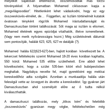
melyeket sajátosan értelmezve, összemosódtak más törzsi
törvényekkel. A folyamatban Mohamed ciklusosan kapja a
„megvilágosodást”. Hitetlenként lehet vádaskodni, hogy ez egy
összeesküvés-elmélet, de… Független, az Iszlám történelmét kutatok
óvatosan tényként rögzítik Mohamed írástudatlanságát és
Damaszkuszban történt találkozását. Sőt maga az iszlám is elismeri,
Mohamed életének egyes epizódjai vitathatók, illetve ismeretlenek.
(Vagy nem merik nyilvánosságra hozni.) Még születésének dátumát
sem pontosítják, halálát 623, 625, 627-re datálják (?).
Mohamed halála 622(623-627)-ben, hajlott korában következett be. A
tekercset feltételezés szerint Mohamed 18-20 éves korában kaphatta,
550 körül. Mohamed 535 előtte születhetett. Erre abból lehet
következtetni, hogy a szülei 535-ben kitört első bubópestisben
meghaltak. Nagybátya nevelte fel, majd gyerekként egy mekkai
kereskedőhöz adta szolgálni. Azonban a munkaadója halála után
feleségül vette az özvegyet és átvette a kereskedést. Így gyakran járt
Damaszkuszban ahol személyét előre az ő tudta nélkül
kiválaszthatták.
A damaszkuszi találkozás, mely „titkos kém” és felettébb
„összeesküvés” gyanúsan megy végbe, feltételezhetően még