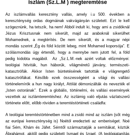
Iszlám (Sz.L.M ) megteremtése
Az iszlámvallás keresztény vallás, amely i.u 500. években a
kereszténység ordas dogmáinak vakvágányán született. Ezt le kell
szögeznünk, ha tetszik, ha nem! Abból indult ki, hogy ami a zsidóknál
Jézus Krisztusnak nem sikerült, majd az araboknál sikerülhet
Mohamednek, a megtérítés. De nem sikerült, és a magyar népi
mondás szerint „Ég és föld között lebeg, mint Mohamed koporsója”. E
szólásmondás úgy értendő, hogy a mennybe nem jutott fel, a föld
pedig kidobta magából. Az „Sz.L.M.-nek azért voltak előzményei:
teológiai hitviták, hun háborúk, világméretű járvány, természeti-
katasztrófák. Akkor Isten büntetésének tartották e világrengető
katasztrófákat. Később ezek összességéért a világi és vallási
történelemírók a hun nagy királyt, Attilát démonizálták és nevezték el
„Isten ostorának”. Ezek a globális, történelmi, és vallási események
vezettek az iszlámteremtéshez. Az iszlámig való eljutás vázlatszerű
története előtt, előbb röviden a teremtéstörténeti családfa:
A teológiai teremtéstörténetben mind a zsidó mind az iszlám (sőt még
az európai kereszténység is) Noétól eredezteti az emberiséget. Noé
fiai Sém, Khám és Jáfet. Sémtől származtatják a semitákat, köztük
Ábrahámot, akitől pedig született Ismael és Izrael. (A teológiatanítás