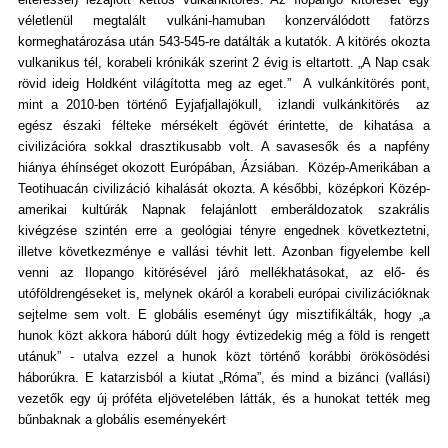
véletlenül megtalált vulkáni-hamuban konzerválódott fatörzs
kormeghatározása után 543-545-re datálták a kutatók. A kitörés okozta
vulkanikus tél, korabeli krónikák szerint 2 évig is eltartott. „A Nap csak
rövid ideig Holdként világította meg az eget.” A vulkánkitörés pont,
mint a 2010-ben történő Eyjafjallajökull, izlandi vulkánkitörés az
egész északi félteke mérsékelt égövét érintette, de kihatása a
civilizációra sokkal drasztikusabb volt. A savasesők és a napfény
hiánya éhínséget okozott Európában, Ázsiában. Közép-Amerikában a
Teotihuacán civilizáció kihalását okozta. A későbbi, középkori Közép-
amerikai kultúrák Napnak felajánlott emberáldozatok szakrális
kivégzése szintén erre a geológiai tényre engednek következtetni,
illetve következménye e vallási tévhit lett. Azonban figyelembe kell
venni az Ilopango kitörésével járó mellékhatásokat, az elő- és
utóföldrengéseket is, melynek okáról a korabeli európai civilizációknak
sejtelme sem volt. E globális eseményt úgy misztifikálták, hogy „a
hunok közt akkora háború dúlt hogy évtizedekig még a föld is rengett
utánuk” - utalva ezzel a hunok közt történő korábbi örökösödési
háborúkra. E katarzisból a kiutat „Róma”, és mind a bizánci (vallási)
vezetők egy új próféta eljövetelében látták, és a hunokat tették meg
bűnbaknak a globális eseményekért