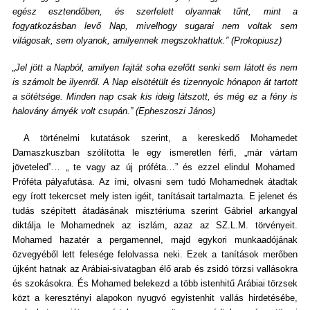
egész esztendőben, és szerfelett olyannak tűnt, mint a
fogyatkozásban levő Nap, mivelhogy sugarai nem voltak sem
világosak, sem olyanok, amilyennek megszokhattuk.” (Prokopiusz)
„Jel jött a Napból, amilyen fajtát soha ezelőtt senki sem látott és nem
is számolt be ilyenről. A Nap elsötétült és tizennyolc hónapon át tartott
a sötétsége. Minden nap csak kis ideig látszott, és még ez a fény is
halovány árnyék volt csupán.” (Epheszoszi János)
A történelmi kutatások szerint, a kereskedő Mohamedet
Damaszkuszban szólította le egy ismeretlen férfi, „már vártam
jöveteled”… „ te vagy az új próféta…” és ezzel elindul Mohamed
Próféta pályafutása. Az írni, olvasni sem tudó Mohamednek átadtak
egy írott tekercset mely isten igéit, tanításait tartalmazta. E jelenet és
tudás szépített átadásának misztériuma szerint Gábriel arkangyal
diktálja le Mohamednek az iszlám, azaz az SZ.L.M. törvényeit.
Mohamed hazatér a pergamennel, majd egykori munkaadójának
özvegyéből lett felesége felolvassa neki. Ezek a tanítások merőben
újként hatnak az Arábiai-sivatagban élő arab és zsidó törzsi vallásokra
és szokásokra. És Mohamed belekezd a több istenhitű Arábiai törzsek
közt a keresztényi alapokon nyugvó egyistenhit vallás hirdetésébe,