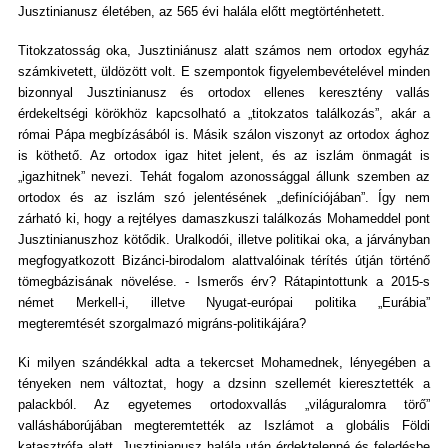
Jusztinianusz életében, az 565 évi halála előtt megtörténhetett.
Titokzatosság oka, Jusztiniánusz alatt számos nem ortodox egyház
számkivetett, üldözött volt. E szempontok figyelembevételével minden
bizonnyal Jusztinianusz és ortodox ellenes keresztény vallás
érdekeltségi körökhöz kapcsolható a „titokzatos találkozás”, akár a
római Pápa megbízásából is. Másik szálon viszonyt az ortodox ághoz
is köthető. Az ortodox igaz hitet jelent, és az iszlám önmagát is
„igazhitnek” nevezi. Tehát fogalom azonossággal állunk szemben az
ortodox és az iszlám szó jelentésének „definíciójában”. Így nem
zárható ki, hogy a rejtélyes damaszkuszi találkozás Mohameddel pont
Jusztinianuszhoz kötődik. Uralkodói, illetve politikai oka, a járványban
megfogyatkozott Bizánci-birodalom alattvalóinak térítés útján történő
tömegbázisának növelése. - Ismerős érv? Rátapintottunk a 2015-s
német Merkell-i, illetve Nyugat-európai politika „Eurábia”
megteremtését szorgalmazó migráns-politikájára?
Ki milyen szándékkal adta a tekercset Mohamednek, lényegében a
tényeken nem változtat, hogy a dzsinn szellemét kieresztették a
palackból. Az egyetemes ortodoxvallás „világuralomra törő”
vallásháborújában megteremtették az Iszlámot a globális Földi
katasztrófa alatt. Jusztinianusz halála után érdektelenné és feledésbe