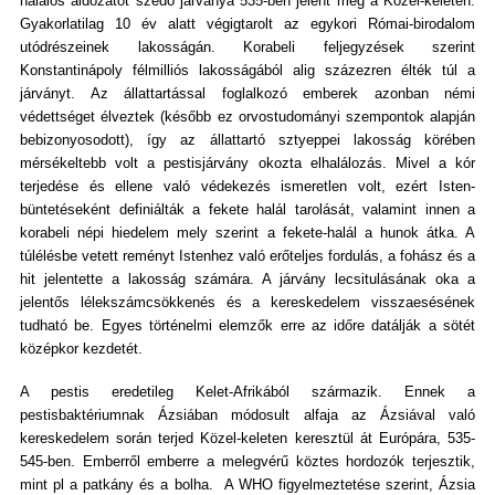
halálos áldozatot szedő járványa 535-ben jelent meg a Közel-keleten.
Gyakorlatilag 10 év alatt végigtarolt az egykori Római-birodalom
utódrészeinek lakosságán. Korabeli feljegyzések szerint
Konstantinápoly félmilliós lakosságából alig százezren élték túl a
járványt. Az állattartással foglalkozó emberek azonban némi
védettséget élveztek (később ez orvostudományi szempontok alapján
bebizonyosodott), így az állattartó sztyeppei lakosság körében
mérsékeltebb volt a pestisjárvány okozta elhalálozás. Mivel a kór
terjedése és ellene való védekezés ismeretlen volt, ezért Isten-
büntetéseként definiálták a fekete halál tarolását, valamint innen a
korabeli népi hiedelem mely szerint a fekete-halál a hunok átka. A
túlélésbe vetett reményt Istenhez való erőteljes fordulás, a fohász és a
hit jelentette a lakosság számára. A járvány lecsitulásának oka a
jelentős lélekszámcsökkenés és a kereskedelem visszaesésének
tudható be. Egyes történelmi elemzők erre az időre datálják a sötét
középkor kezdetét.
A pestis eredetileg Kelet-Afrikából származik. Ennek a
pestisbaktériumnak Ázsiában módosult alfaja az Ázsiával való
kereskedelem során terjed Közel-keleten keresztül át Európára, 535-
545-ben. Emberről emberre a melegvérű köztes hordozók terjesztik,
mint pl a patkány és a bolha. A WHO figyelmeztetése szerint, Ázsia