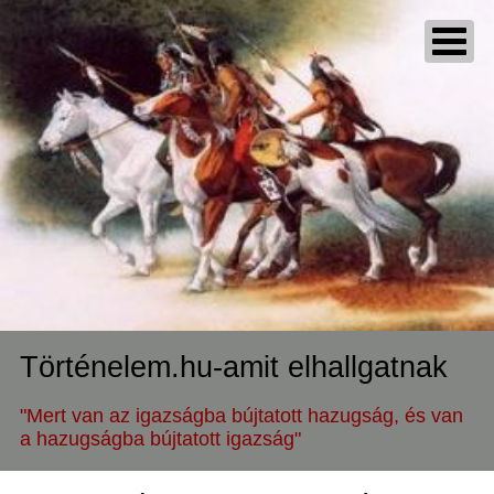
Történelem.hu-amit elhallgatnak
"Mert van az igazságba bújtatott hazugság, és van
a hazugságba bújtatott igazság"