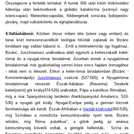
Összegezve a fentebb leírtakat: A hunok 456 után kitört örökösödési
háborúja után bekövetkezik a globális kataklizma (szörnyű nagy
istencsapás): Meteorbecsapodás, földrengések sorozata, bubópestis-
járvány, majd vulkánkitörés és éghajlatváltozás.
4.Vallásháború:
Közben Jézus miben léte (isteni vagy emberi) és
tanai közt konszenzusnélküli teológiai hitviták zajlanak és Bizánc
kirobbant egy vallási háborút is… Erről a történelemírás így fogalmaz,
Bizánc, Jusztinianusz uralkodása alatt egyesíti a kettészakadt kelet-
római és a nyugat-római birodalmat. Azonban ennek a nyugatrómai
birodalomnak már gyakorlatilag semmi köze sincs hajdani önmagához
- tehát nem is létezett. Ekkor a kelet-római birodalomban (Bizánc -
Konstantinápoly)
Jusztinianusz
császár (527-565), a Nyugatrómai
birodalomnak nevezett Észak-Itáliában (Ravenna) Teodorik
keleti(ostró) gót király(474-526) uralkodott, Pápa a katolikus Rómában,
míg a mai Spanyolország területén Alarik(spanyolul Amalarico, 510-
530) a nyugati gót király. Nyugat-Európa pedig a germán törzsek
fennhatósága alá került. Észak-Afrikában a
Vandál-királyság
(450-535),
míg Szíriában a monofizita keresztényvallás nyert teret. Bizánc
ortodox, míg Róma „katolikus”, a gótok pedig az ariánus
kereszténység követői voltak, a görögök helleniták, Szíria és