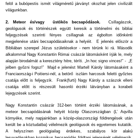
felöl a bubópestis ismét világméretű járványt okozhat jelen civilizált
világunkban.
2. Meteor és/vagy üstökös becsapódások.
Csillagászok,
geológusok és történészek együtt keresik a történelmi és bibliai
feljegyzések szerinti fényes csillagnak az égbolton időnkénti
megjelenése utáni becsapódásaiknak a helyéit. E jelenés először a
Bibliában szerepel Jézus születésekor - nem térünk ki rá. Második
alkalommal Nagy Konstantin Római császár látomásként írják le, mely
alapján birodalmát a keresztény hitre, téríti. „In hoc signo vinces!” - „E
jelben győzni fogsz!” Majd e jelenést Martell Károly látomásaként a
Franciaország-i Poitiersi-nél, a betörő iszlám harcosok feletti győztes
csatája előtt is feljegyzik. Frank(furti) Nagy Károly a szászok elleni
csatája előtt is részesült hasonló érzéki látványban a korabeli
lejegyzések szerint.
Nagy Konstantin császár 312-ben történt érzéki látomásának, a
meteor becsapódásának helyét közép Olaszországban (L’ Aqvilla
környéke, mely napjainkban a közép-olaszországi földrengések után
került be a köztudatba) vélelmezik geológusok és egyetemes kutatók.
A helyszínen geológiailag érdekes, szabályos kör alakú
lesuvadásokban kozmikus becsapódás földtani jelenségét vélelmezik,