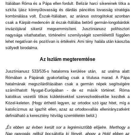
Itáliában Róma és a Pápa ellen fordult. Belizár harci sikereinek titka a
szkíta íjász könnyűlovasság és dárdás páncélos lovasság stratégia
kombinálása volt. Észak-Itáliában, az ariánus ostrogótokat azonban
csak a Kárpát-medencén át észak-Itáliába betörő germán-longobárdok
inváziójával sikerül megsemmisíteni. Jusztinianusz polihisztori
nagysága vitathatatlan, történelmi szemilységét szemlélettől függően
lehet negatívan és pozitívan is értékelni. Ami tény halála után káoszba
süllyedt birodalma.
Az Iszlám megteremtése
Jusztinianusz 533/535-s hatalomra kerülése után, az uralma alatt
Rómában a Pápának gyakorlatilag csak a titulusa marad. A Pápa
hatalmának megszilárdításában csak a germán népek segítségére
számíthatott Nyugat-Európában - de ez másik történet. Róma
katolikus vezetői titkos küldetésekkel szervezkedésekbe kezdtek a
Közel-keleten. (Hogy érthető legyen, az ortodox szó igaz hitet, míg a
katolicizmus az igazhit ellen, azaz az ortodoxvallás ellenirányzatként
definiálható a keresztény hitvilág szemléletén belül.)
„
És ebben az évben került sor a legrémisztőbb előjelre. Merthogy a
Nap ragyogás nélkül bocsátotta ki fényét, ahogy a Hold ebben az