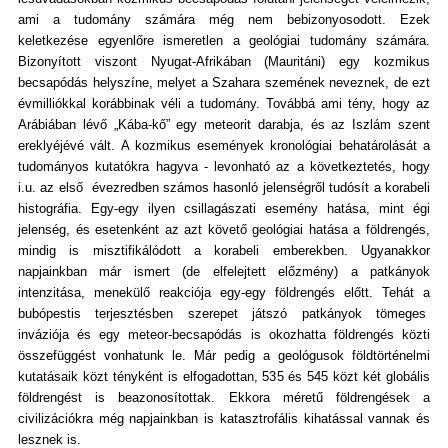
ami a tudomány számára még nem bebizonyosodott. Ezek
keletkezése egyenlőre ismeretlen a geológiai tudomány számára.
Bizonyított viszont Nyugat-Afrikában (Mauritáni) egy kozmikus
becsapódás helyszíne, melyet a Szahara szemének neveznek, de ezt
évmilliókkal korábbinak véli a tudomány. Továbbá ami tény, hogy az
Arábiában lévő „Kába-kő” egy meteorit darabja, és az Iszlám szent
ereklyéjévé vált. A kozmikus események kronológiai behatárolását a
tudományos kutatókra hagyva - levonható az a következtetés, hogy
i.u. az első évezredben számos hasonló jelenségről tudósít a korabeli
histográfia. Egy-egy ilyen csillagászati esemény hatása, mint égi
jelenség, és esetenként az azt követő geológiai hatása a földrengés,
mindig is misztifikálódott a korabeli emberekben. Ugyanakkor
napjainkban már ismert (de elfelejtett előzmény) a patkányok
intenzitása, menekülő reakciója egy-egy földrengés előtt. Tehát a
bubópestis terjesztésben szerepet játszó patkányok tömeges
inváziója és egy meteor-becsapódás is okozhatta földrengés közti
összefüggést vonhatunk le. Már pedig a geológusok földtörténelmi
kutatásaik közt tényként is elfogadottan, 535 és 545 közt két globális
földrengést is beazonosítottak. Ekkora méretű földrengések a
civilizációkra még napjainkban is katasztrofális kihatással vannak és
lesznek is.