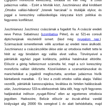
Egyiptom monofizita keresztény, továbbá ott van még a zsidó
judaizmus vallás. - Ezért a hitviták közt, Jusztiniánusz által kirobbant
„Ortodox vallási-háborút” „Istenek harcának” is titulálják olykor, és
joggal a keresztény vallásideológia irányzatai közti politikai és
fegyveres konfliktust.
Jusztinianusz Jusztinosz császárnak a fogadott fia. A császár eredeti
neve Petrus Sabatinusz (
szombatisa
Péter), és az 521-es consuli
diptichonjának részletéről ismert. (lásd még:
nyugalom nap.
)
Származását ismeretlennek vélik azonban az eredeti neve árulkodó.
Jusztinianusz a császárszékbe ülése után az ortodoxia mellett tette le
hitét az egy birodalom egy vallás elvet vallva. Törvényeivel a
pátriárkák egyházi jogait korlátozta, politikai hatalmukat eltörölte.
Először a görög hellenizmust számolta fel, majd a szír keresztény
monofizita vallást üldöztette. Közel-keleten a szamaritánusokat és
manicheitákat a jogaiktól megfosztatta, azonban judaizmus hivők
bántatlanok maradtak. - Ez lesz a zsidó ortodox vallás alapja. Vallási
vezetők, pátriárkák kanosszajárása, leváltása és hirtelen halálozásaik
után, Jusztinianusz 533-ra elérkezetnek látta időt, hogy nyílt fegyveres
hadjáratokat indítson „nyugat-Róma” ellen az egyetemes ortodoxia
jegyében. Hadvezére, Belizár először az észak-afrikai vandál
királyságot alig 20000 fős seregével 1 év alatt behódoltatta, majd