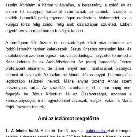
szerint Ábrahám a három világvallás, a keresztény, a zsidó és az
iszlám hit ősatyja.) Ismaeltől származnak az arabok, Izraeltől a
zsidók. Ismaeltől pedig egyenes ágon eredeztetik Mohamedet, aki a
kurájsz törzs félig zsidó, félig arab családjában született. Ebben
egyetértés van mind három teológiai tanban.
A térségben élő törzsek és nemzetségek közti nézeteltérések az
(több) Isten-hit tanban keletkeztek. Jézus Krisztus történelmi léte, és
cselekedetei azonban egész más vallásideológiai helyzetet teremtett a
Közel-keleten és az Arab-félszigeten. Az (arab) ismaeliták Jézust
prófétaként elismerik, de isteni lényét nem, tanításainak bizonyos
elemeit át is veszik. Az iszlám-hit Máriát, Jézus anyját „Fatimának” a
legtisztább szűznek nevezi, Mária anyját (szent) Annát szent
asszonynak tartja. Az izraeliták azonban mind a mai napig nem
fogadják be Jézus Krisztust és az Újszövetséget, azonban a
kereszténységet, mint egyistenhitet átveszik, vallják, valamint Mária
férjét Józsefet tisztelik.
Ami az iszlámot megelőzte
1. A fekete halál.
A fekete himlő, azaz a
bubópestis
első tömeges