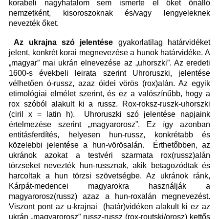
korabeli nagyhatalom sem ismerte el őket önálló
nemzetként, kisoroszoknak és/vagy lengyeleknek
nevezték őket.
Az ukrajna szó jelentése
gyakorlatilag határvidéket
jelent, konkrét korai megnevezése a hunok határvidéke. A
„magyar” mai ukrán elnevezése az „uhorszki”. Az eredeti
1600-s évekbeli leirata szerint Uhroruszki, jelentése
vélhetően ó-russz, azaz óidei vörös (rox)alán. Az egyik
etimológiai elmélet szerint, és ez a valószínűbb, hogy a
rox szóból alakult ki a russz. Rox-roksz-ruszk-uhorszki
(ciril x = latin h). Uhroruszki szó jelentése napjaink
értelmezése szerint „magyarorosz”. Ez így azonban
entitásferdítés, helyesen hun-russz, konkrétabb és
közelebbi jelentése a hun-vörösalán. Érthetőbben, az
ukránok azokat a testvéri szarmata rox(russz)alán
törzseket nevezték hun-russznak, akik betagozódtak és
harcoltak a hun törzsi szövetségbe. Az ukránok ránk,
Kárpát-medencei magyarokra használják a
magyarorosz(russz) azaz a hun-roxalán megnevezést.
Viszont pont az u-krajnai (határ)vidéken alakult ki ez az
ukrán „magyarorosz” russz-russz (rox-routski/orosz) kettős