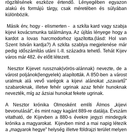
rögzítésének eszköze értendő. Lényegében egyazon
alakú és formájú tárgy, csak méretében és súlyában
különbözik.
Másik érv, hogy - elismerten - a szkíta kard vagy szabja
kijevi kovácsmunka találmánya. Az újítás lényege hogy a
kardot a lovas harcmodorhoz igazította.(lásd: Hol van
Szent István kardja?) A szkíta szablya megjelenése már
pedig időszámítás utáni I.-II. századra tehető. Tehát Kijev
város már 482. év előtt létezett.
Nesztor Kijevet russznak(vörös-alánnak) nevezte, de a
várost poljánok(lengyelek) alapították. A 850-ben a várost
uralmuk alá vevő varégok a kijevi alánokat „szavartű”
szabaroknak, illetve fehér ugrinak azaz fehér hunoknak
nevezték, míg az ázsiai hunokat fekete ugrinak.
A Nesztor krónika Olmosként említi Álmos „kijevi
bevonulását”, és mint nagy kagánt 889-re datálja. Évszám
vitatható, de Kijevben a 880-s évekre jegyzi mindegyik
krónika a magyarokat. Kijevben mind a mai napig létezik
a „magyarok hegye” helység illetve földrajzi terület melyen