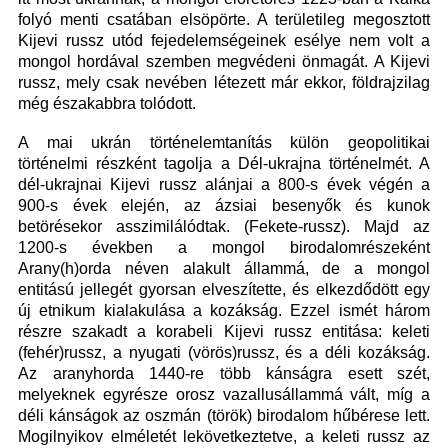
folyó menti csatában elsöpörte. A területileg megosztott
Kijevi russz utód fejedelemségeinek esélye nem volt a
mongol hordával szemben megvédeni önmagát. A Kijevi
russz, mely csak nevében létezett már ekkor, földrajzilag
még északabbra tolódott.
A mai ukrán történelemtanítás külön geopolitikai
történelmi részként tagolja a Dél-ukrajna történelmét. A
dél-ukrajnai Kijevi russz alánjai a 800-s évek végén a
900-s évek elején, az ázsiai besenyők és kunok
betörésekor asszimilálódtak. (Fekete-russz). Majd az
1200-s években a mongol birodalomrészeként
Arany(h)orda néven alakult állammá, de a mongol
entitású jellegét gyorsan elveszítette, és elkezdődött egy
új etnikum kialakulása a kozákság. Ezzel ismét három
részre szakadt a korabeli Kijevi russz entitása: keleti
(fehér)russz, a nyugati (vörös)russz, és a déli kozákság.
Az aranyhorda 1440-re több kánságra esett szét,
melyeknek egyrésze orosz vazallusállammá vált, míg a
déli kánságok az oszmán (török) birodalom hűbérese lett.
Mogilnyikov elméletét lekövetkeztetve, a keleti russz az