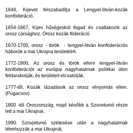
1648, Kijevet felszabadítja a Lengyel-litván-kozák
konföderáció.
1654-1667, Kijev hűségesküt fogad és csatlakozik az
orosz cársághoz. Orosz kozák föderáció
1670-1700, orosz - török - lengyel-litván konföderációs
háborúk a mai Ukrajna területéért.
1772-1800, Az orosz és török elleni lengyel-litván
konföderációt az európai nagyhatalmak politikai úton
feldarabolják, és területeit elcsatolják.
1777-től, Kozák lázadások az orosz elnyomás ellen.
(Pugacsov)
1800 -tól Oroszország, majd később a Szovetunió része
lett a mai Ukrajnai.
1990. Szovjetunió szétesése után a nagyhatalmak
létrehozzák a mai Ukrajnát.