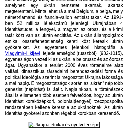
amelyhez egy ukrán nemzetet akarnak, akartak
megteremteni. Minta lehet rá a mai Belgium, a belga, mely
német-flamand és francia-vallon entitást takar. Az 1991-
ben 52 milliós lélekszámú jelenlegi Ukrajnában 4
identitástudat, a lengyel, a magyar, az orosz, és a krimi
tatár közt van az ukrán encititás. Az ukrán állampolgárok
etnikai összeférhetetlenség kereti közt keresik ukrán
gyökereiket. Az egyetemes jelenkori histográfia a
Vlagyimir-i kijevi
fejedelemségből(russzból) (982-1015),
egyenes ágon vezeti ki az ukrán, a belorussz és az óorosz
ágat. Ugyanakkor a terület 2000 éves történelme alatt
vallási, dinasztikus, társadalmi berendezkedési forma és
politikai ideológia szerint is megosztott Ukrajna lakossága
a mai napig. E megosztottságok során az „ukrán” nép több
genezist (népirtást) is átélt. Napjainkban, a történészek
által is elismerten több esetben felvetődött, hogy az ukrán
identitást koraközépkori, poloniai(lengyel) rzeczpospolita
rendszerében kellene keresnie az ukránoknak. Az ukrán
identitás gyökerei azonban régebbi korokban keresendő.