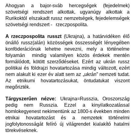
Ahogyan a bajor-sváb hercegségek (fejedelmek)
szövetségi rendszert alkottak, ugyanúgy alkottak a
Rurikoktól elszakadt russz nemzetségek, fejedelemségek
szövetségi rendszert - rzeczpospolita.
A rzeczpospolita russzt
(Ukrajna), a határvidéken élő
önálló russz(alán) közösségek összességét lényegében
konföderációnak lehetne nevezni, mely a történelme
folyamán mindig valamilyen közös érdekek mentén
formálódott, kötött szerződéseket. Ezért az ukrán russz
politikai és földrajzi hovatartozása mindig változott, ezért
nem alakult ki ezer év alatt sem az „ukrán” nemzeti tudat.
Az etnikumi hovatartozásukat, öntudatukat viszont
megőrizték.
Tárgyszerűen nézve:
Ukrajna=Russzia, Oroszország
pedig nem Russzia. Ezzel a kinyilatkozatással
homlokegyenest nekimentünk az 1800-s években minden
etnikai hovatartozást és a nemzetek történelmi
jogfolytonosságát felíró új világrendet kialakító hatalmi
törekvéseknek.