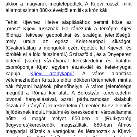
akkor a magyarok megtelepedtek. A Kijevi russzt, mint
államot szintén 880-s évektől említik a krónikák.
Tehát Kijevhez, illetve alapításához semmi köze az
„orosz” Kijevi russznak. Ha ránézünk a térképre Kijev
földrajzi fekvése geopolitikai és stratégia jelentőségű,
mely uralja az egész Kelet-európai síkságot.
(Gyakorlatilag a mongolok ezért égették fel Kijevet, és
törölték el a föld felszínéről.) Szárazföldi, és a Dnyeperen
történő (varég) vízi-útvonal kereskedelmi és hatalmi
csomópontja Kijev, egyben észak-dél és kelet-nyugat
kapuja.
„Kijevi aranykapu”
. A város alapítása
vélelmezhetően Krisztus előtti időkben történhetett, mint a
trák folyami hajósok pihenőhelyje. A város jelentősége
megnőtt a Római kor alatt. A Borostyán kereskedelmi
útvonal hanyatlásával, azzal párhuzamosan kialakult
észak-dél irányú új kereskedelmi út mentén Kijev jelentős
fejlődésnek indult. Hatalmi és kereskedelmi városállammá
nőtte ki magát melyet 850-ben a (Rurik)varég
(fegyveres)kereskedők megszálltak. 880-ban Álmos
magyarjai kiűzték a varégokat, és létrehozták a Kijevi-