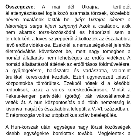
Összegezve:
A mai dél Ukrajna
területét
állattenyésztéssel foglalkozó szarmata törzsek, közelebbi
néven roxalánok lakták be.
(
kép: Ukrajn
a
címere
a
háromágú sárga kijevi szigony
)
Azok a családok, akik
nem akartak törzs-közösködni és háborúzni sem a
területükért, a füves sztyeppéről átköltöztek az északabbra
lévő erdős vidékekre. Ezeknél, a nemzetségeknél jelentős
életmódváltás következet be, mert nagy tömegben a
nomád állattartás nem lehetséges az erdős vidéken. A
nomád állattartásról áttértek az erdőirtásos földművelésre,
a gyűjtögetésre, halászatra és vadászatra, valamint
áruikkal kereskedni kezdtek. Ezért úgynevezett „piast”,
központokba tömörültek. Ezekből nőttek ki a későbbi
redpolisok, azaz a vörös kereskedővárosok. Mintát a
Fekete-tenger partvidéki (görög) trák városállamoktól
vették át. A hun központosítás alól több nemzetség is
kivonva magát és északabbra települt a V.-VI. században.
E népmozgás volt az utópisztikus szláv betelepülés.
A Hun-korszak utáni egységes nagy törzsi közösségek
kisebb egységekre bomlottak tovább. Megjelentek a