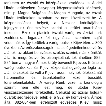
területen az északi és közép-ázsiai családok is. A dél
Ukrán területeken (sztyeppe) központosítások történtek,
mint pl Magna Bulgária, és Magna Hungária, az észak
Ukrán területeken azonban ez nem következett be. A
központosítások helyett, a Nesztor krónikájában
lejegyzettek értelmezése szerint a terület anarchiába
torkollott. Ezek a piastok északi varég és ázsiai turk
zsoldosokat fogadtak fel egymással szemben saját
védelmükre. Így kerültek a varég routskik Kijev élére a 800
években. Az erőszakosságuk miatt elégedetlenkedő vörös
alánok, az akkori behívásos szokás szerint, más krónikák
által is megerősítve és bizonyítottnak tekinthetően 882-
884-ben a magyar Álmos király bevonult Kijevbe. Elűzte a
varég routskikat, és Kijev központtal egységbe fogta az
alán törzseket. Ez volt a Kijevi-russz, melynek lélekszámát
hárommillió és tizenkétmillió közé becsülik
történelemkutatók. A varég Rurik vezér, a kronológia
szerint nem élte ezt meg, de utódai Kijev
visszaszerzésére törekedtek. Céljukat az ázsiai bolgár-
ouarok segítségével érték el a 982. év környékén. Álmos
által 882-884-ben létrehozott egységes Kijevi russz