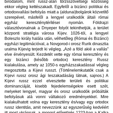
birodalom, mint russz-alán törzsszövetségi közösség
ekkor végleg kettészakadt. Egyfelől a bizánci politikai és
ortodoxvallási befolyás miatt a (aldunai)bolgárok közvetítő
szerepével, másfelől a lengyel uralkodók általi római
egyház kereszténytérítései nyomán. Földrajzi
választóvonalnak a Dnyeper folyót tekinthetjük, a terület
központi stratégia városa Kijev. 1026-tól, a lengyel
Boleszlo király halála után, vélhetőleg (Római és Bizánci)
egyházi legitimációval, a Novgorod-i orosz Rurik dinasztia
uralma Kijevig terjedt ki végleg. „Azé a föld akié a vallás”
elve érvényesült. Kezdetét vette egy római keresztény és
egy bizánci (később ortodox) keresztény Russz
kialakulása, amely az 1050-s egyházszakadással végleg
megosztotta a Kijevi russzt. (Történelemkutatók csak a
Kijevi russz orosz ági leszakadásáig látnak, sajnos.) A
Kijevi russz ezzel elvesztette területi és politikai
dominanciáját, kisebb fejedelemségekre esett szét,
melyeket lengyel, magyar és orosz uralkodók próbálták
befolyásuk alá vonni váltakozó eredményekkel. Mire
kialakulhatott volna egy keresztény és/vagy egy ortodox
russz identitás, amit nevezzünk az egyszerűség kedvéért
itt most ukránnak, a mongol előretörés 1223-ban a Kalka