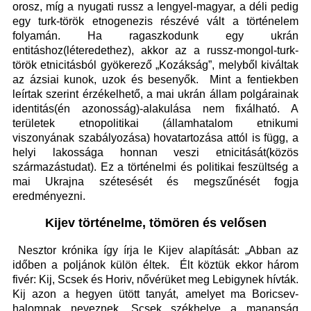
orosz, míg a nyugati russz a lengyel-magyar, a déli pedig
egy turk-török etnogenezis részévé vált a történelem
folyamán. Ha ragaszkodunk egy ukrán
entitáshoz(léteredethez), akkor az a russz-mongol-turk-
török etnicitásból gyökerező „Kozákság”, melyből kiváltak
az ázsiai kunok, uzok és besenyők. Mint a fentiekben
leírtak szerint érzékelhető, a mai ukrán állam polgárainak
identitás(én azonosság)-alakulása nem fixálható. A
területek etnopolitikai (államhatalom etnikumi
viszonyának szabályozása) hovatartozása attól is függ, a
helyi lakossága honnan veszi etnicitását(közös
származástudat). Ez a történelmi és politikai feszültség a
mai Ukrajna szétesését és megszűnését fogja
eredményezni.
Kijev történelme, tömören és velősen
Nesztor krónika így írja le Kijev alapítását: „Abban az
időben a poljánok külön éltek. Élt köztük ekkor három
fivér: Kij, Scsek és Horiv, nővérüket meg Lebigynek hívták.
Kij azon a hegyen ütött tanyát, amelyet ma Boricsev-
halomnak neveznek. Scsek székhelye a manapság