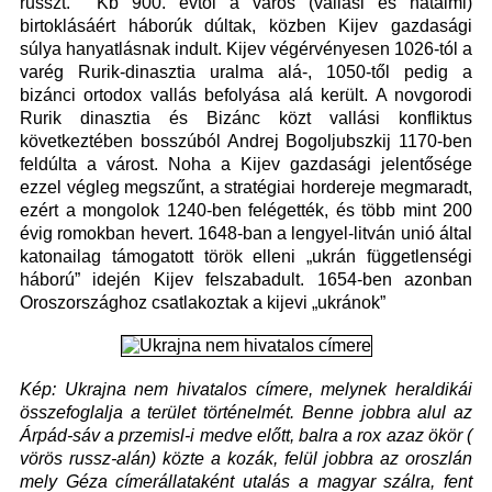
russzt. Kb 900. évtől a város (vallási és hatalmi)
birtoklásáért háborúk dúltak, közben Kijev gazdasági
súlya hanyatlásnak indult. Kijev végérvényesen 1026-tól a
varég Rurik-dinasztia uralma alá-, 1050-től pedig a
bizánci ortodox vallás befolyása alá került. A novgorodi
Rurik dinasztia és Bizánc közt vallási konfliktus
következtében bosszúból Andrej Bogoljubszkij 1170-ben
feldúlta a várost. Noha a Kijev gazdasági jelentősége
ezzel végleg megszűnt, a stratégiai hordereje megmaradt,
ezért a mongolok 1240-ben felégették, és több mint 200
évig romokban hevert. 1648-ban a lengyel-litván unió által
katonailag támogatott török elleni „ukrán függetlenségi
háború” idején Kijev felszabadult. 1654-ben azonban
Oroszországhoz csatlakoztak a kijevi „ukránok”
Kép: Ukrajna nem hivatalos címere, melynek heraldikái
összefoglalja a terület történelmét. Benne jobbra alul az
Árpád-sáv a przemisl-i medve előtt, balra a rox azaz ökör (
vörös russz-alán) közte a kozák, felül jobbra az oroszlán
mely Géza címerállataként utalás a magyar szálra, fent