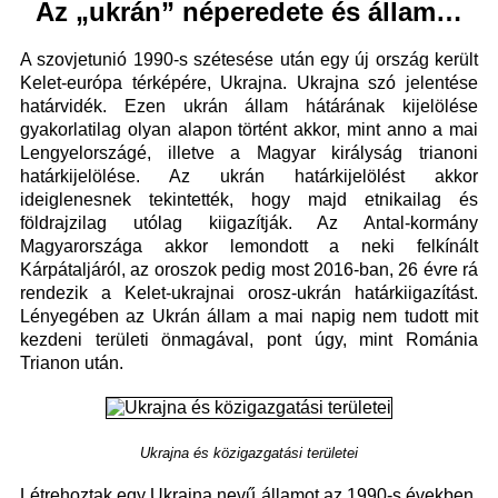
Az „ukrán” néperedete és állam…
A szovjetunió 1990-s szétesése után egy új ország került
Kelet-európa térképére, Ukrajna. Ukrajna szó jelentése
határvidék. Ezen ukrán állam hátárának kijelölése
gyakorlatilag olyan alapon történt akkor, mint anno a mai
Lengyelországé, illetve a Magyar királyság trianoni
határkijelölése. Az ukrán határkijelölést akkor
ideiglenesnek tekintették, hogy majd etnikailag és
földrajzilag utólag kiigazítják. Az Antal-kormány
Magyarországa akkor lemondott a neki felkínált
Kárpátaljáról, az oroszok pedig most 2016-ban, 26 évre rá
rendezik a Kelet-ukrajnai orosz-ukrán határkiigazítást.
Lényegében az Ukrán állam a mai napig nem tudott mit
kezdeni területi önmagával, pont úgy, mint Románia
Trianon után.
Ukrajna és közigazgatási területei
Létrehoztak egy Ukrajna nevű államot az 1990-s években,