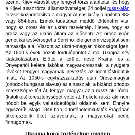
szerint Kijev városát egy lengyel törzs alapította, és hogy
a Kijevi russz törzsi államszövetséget, 24 poljei
russz-alán
törzset központosítva a magyar Álmos király alapította 882
vagy 884-ben. Ennek tudatában meddő történelmi vita,
hogy az orosz és az ukrán testvérnép, illetve, hogy az
orosz vagy az ukrán állam az idősebb. Az orosz-ukrán
genetikai testvérséget a Semino féle genom vizsgálat sem
támasztja alá. Viszont az ukrán-magyar rokonságot igen.
Az 1800-s évek hozott fordulópontot a mai Ukrajna név
kialakulásában. Előtte a terület neve Krajna, és a
Dnyepertől keletre lakókat magyar-orosznak, a nyugatra
lévőket lengyel-magyarnak nevezték az identitástudatuk
miatt. Az 1050-s egyházszakadás után Orosz-magyar
(ortodox hungarus slavus) az a russz aki a bizánci ortodox
keresztségre tért át, lengyel-magyar az a russz aki római
(katolikus)kereszténységet vette át. Fekete-russz aki nem
hódolt be egyik vallásideológiai oldalnak sem. Ennyire
egyszerű! Majd 1848-ban, a történelemkutatók Prágában
átkeresztelik őket szlávoknak, a magyarokat pedig
finnugornak.
Ukrajna korai történelme röviden