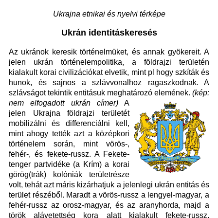
Ukrajna etnikai és nyelvi térképe
Ukrán identitáskeresés
Az ukránok keresik történelmüket, és annak gyökereit. A
jelen ukrán történelempolitika, a földrajzi területén
kialakult korai civilizációkat elvetik, mint pl hogy szkíták és
hunok, és sajnos a szlávvonalhoz ragaszkodnak. A
szlávságot tekintik entitásuk meghatározó ele
m
ének.
(kép:
nem elfogadott ukrán címer)
A
jelen Ukrajna földrajzi területét
mobilizálni és differenciálni kell,
mint ahogy tették azt a középkori
történelem során, mint vörös-,
fehér-, és fekete-russz. A Fekete-
tenger
partvidéke (a Krím) a korai
görög(trák) kolóniák területrésze
volt, tehát azt máris kizárhatjuk a jelenlegi ukrán entitás és
terület részéből. Maradt a vörös-russz a lengyel-magyar, a
fehér-russz az orosz-magyar, és az aranyhorda, majd a
török alávetettség kora alatt kialakult fekete-russz.