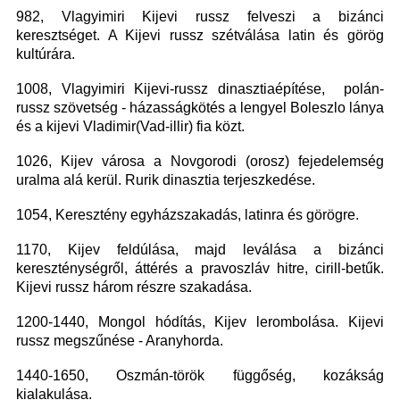
982, Vlagyimiri Kijevi russz felveszi a bizánci
keresztséget. A Kijevi russz szétválása latin és görög
kultúrára.
1008, Vlagyimiri Kijevi-russz dinasztiaépítése, polán-
russz szövetség - házasságkötés a lengyel Boleszlo lánya
és a kijevi Vladimir(Vad-illir) fia közt.
1026, Kijev városa a Novgorodi (orosz) fejedelemség
uralma alá kerül. Rurik dinasztia terjeszkedése.
1054, Keresztény egyházszakadás, latinra és görögre.
1170, Kijev feldúlása, majd leválása a bizánci
kereszténységről, áttérés a pravoszláv hitre, cirill-betűk.
Kijevi russz három részre szakadása.
1200-1440, Mongol hódítás, Kijev lerombolása. Kijevi
russz megszűnése - Aranyhorda.
1440-1650, Oszmán-török függőség, kozákság
kialakulása.