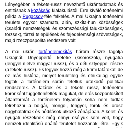
Lényegében a fekete-russz nevezhető ukrántudatnak és
entitásnak a
kozákság
kialakulástól. Erre kiváló történelmi
példa a
Pugacsov
-féle felkelés. A mai Ukrajna történelmi
területe egykor szarmata, alán, szkíta-hun közösségek
(családi nemzetségek és szomszédsági faluközösségek,
törzsek), törzsi települések és fejedelemségi szövetségek,
majd rzeczpospolita rendszere volt.
A mai ukrán
történelemokítás
három részre tagolja
Ukrajnát. Dnyeppertől keletre (kisoroszok), nyugatra
(lengyel illetve magyar russz), és a déli sztyeppei részre
(a fekete russz). És tegyük hozzá még a krimi tatárokat, de
ez más história, melyet területileg és etnikailag egybe
fogtak a történelem során felettük uralkodó politikai
rendszerek. A tatárok és a fekete russz, történelmi
koronként függetlenítették magukat, de erős központosított
államformát a történelem folyamán soha nem tudtak
létrehozni a bolgár, mongol, lengyel, török és orosz
nagyhatalmak és hódítások ütköző zónájában. A keleti és
nyugati részeknek még ennyi esélyük sem volt, hogy
nemzeti identitású önálló területet hozzanak létre. Egyik