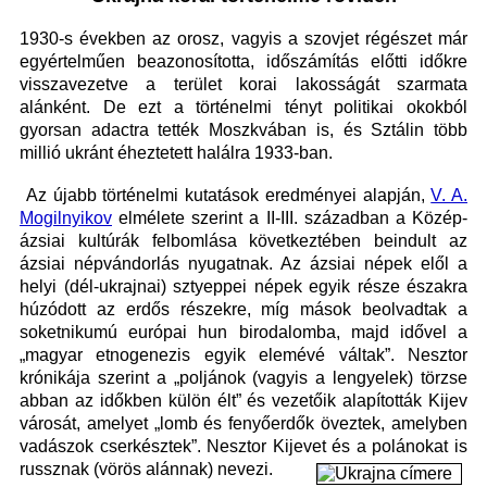
1930-s években az orosz, vagyis a szovjet régészet már
egyértelműen beazonosította, időszámítás előtti időkre
visszavezetve a terület korai lakosságát szarmata
alánként. De ezt a történelmi tényt politikai okokból
gyorsan adactra tették Moszkvában is, és Sztálin több
millió ukránt éheztetett halálra 1933-ban.
Az újabb történelmi kutatások eredményei alapján,
V. A.
Mogilnyikov
elmélete szerint a II-III. században a Közép-
ázsiai kultúrák felbomlása következtében beindult az
ázsiai népvándorlás nyugatnak. Az ázsiai népek elől a
helyi (dél-ukrajnai) sztyeppei népek egyik része északra
húzódott az erdős részekre, míg mások beolvadtak a
soketnikumú európai hun birodalomba, majd idővel a
„magyar etnogenezis egyik elemévé váltak”. Nesztor
krónikája szerint a „poljánok (vagyis a lengyelek) törzse
abban az időkben külön élt” és vezetőik alapították Kijev
városát, amelyet „lomb és fenyőerdők öveztek, amelyben
vadászok cserkésztek”. Nesztor Kijevet és a pol
ánokat is
russznak (vörös alánnak) nevezi.