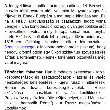
A lengyel-litván konföderáció szabadította fel Bécset a
muszlin török ostrom alól, valamint Magyarországot és
Kijevet is. Ennek Európára a mai napig kihatása van. És
ha a királyi Magyarország is csatlakozni tudott volna
Lengyel-litván konföderációhoz egy olyan geopolitikai erőt
képviselhetett volna, mely Európa sorsát más irányba
tereli. Ezért számoltatták fel a Lengyel-litván uniót, majd
1815-ben (állítólag Napóleon ellen) létrehozták a
Szentszövetséget
(Habsburg-német-orosz paktum), hogy
nehogy kiformálodjon egy újkori szkíta-hun szövetség (és
átírták a történelmet). - ennek történelmi bizonyítása még
várat magára.
Történelmi folyamat
: Hun birodalom szétesése - törzsi
központosítások és széttagozódások - ázsiai és varég
nemzetségek betelepülése - Kijevi russz - hittérítések,
Római és Bizánci keresztség-felvételek - Russz
szétválása - dinasztikus és vallási konfliktusok -
Pravoszláv egyház létrejötte. (Kijev helyet, majd Moszkva
lesz a „harmadik Róma”) - a Russz megszűnése -
utódállamok