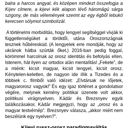
balra a harcos angyal, és középen mindezt összefogja a
Kijev címere, a kijevi kék alapon lévő háromágú sárga
szigony, de más vélemények szerint az egy égből lebukó
kerecsen sólymot szimbolizál.
A történelmi morbiditás, hogy lengyel segítséggel vívják ki
függetlenségüket a töröktől, utána Oroszországnak
tesznek hűbéresküd. (A lengyelek erre mondják, hogy az
ukránok hátba szúrták őket.) 2016-ban pedig foggal,
körömmel harcolnak az orosz identitás és befolyás ellen.
Istenem, hát ilyen az ortodox alán mentalítás! „Fekete”, de
a miénk: kicsit magyar, kicsit lengyel, kicsit orosz.
Kénytelen-keletlen, de nagyon ide illik a Tizedes és a
többiek c. filmből való idézet: „Elvtársak ne lőjetek,
magyarorosz vagyok!” És egy igaz történet a gondolatsor
végére, melynek kemény politikai üzenete volt akkor,
politikusi virágnyelven. Kádár és Brezsnyev egyik
találkozásakor, Kádár megjegyzi, hogy az „orosz és a
magyar testvérnép”. Brezsnyev válasza, „akkor miért nem
beszélünk egy nyelven?”.
Kijevi russz-orosz paradigmaváltás