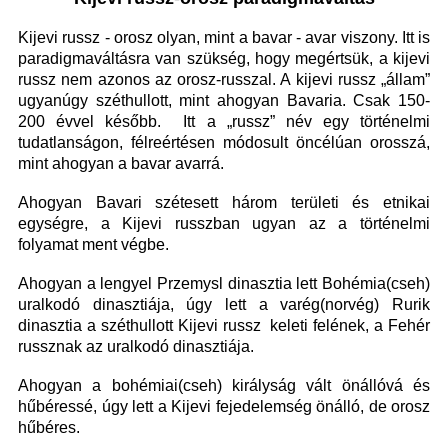
Kijevi russz - orosz olyan, mint a bavar - avar viszony. Itt is
paradigmaváltásra van szükség, hogy megértsük, a kijevi
russz nem azonos az orosz-russzal. A kijevi russz „állam”
ugyanúgy széthullott, mint ahogyan Bavaria. Csak 150-
200 évvel később. Itt a „russz” név egy történelmi
tudatlanságon, félreértésen módosult öncélúan orosszá,
mint ahogyan a bavar avarrá.
Ahogyan Bavari szétesett három területi és etnikai
egységre, a Kijevi russzban ugyan az a történelmi
folyamat ment végbe.
Ahogyan a lengyel Przemysl dinasztia lett Bohémia(cseh)
uralkodó dinasztiája, úgy lett a varég(norvég) Rurik
dinasztia a széthullott Kijevi russz keleti felének, a Fehér
russznak az uralkodó dinasztiája.
Ahogyan a bohémiai(cseh) királyság vált önállóvá és
hűbéressé, úgy lett a Kijevi fejedelemség önálló, de orosz
hűbéres.