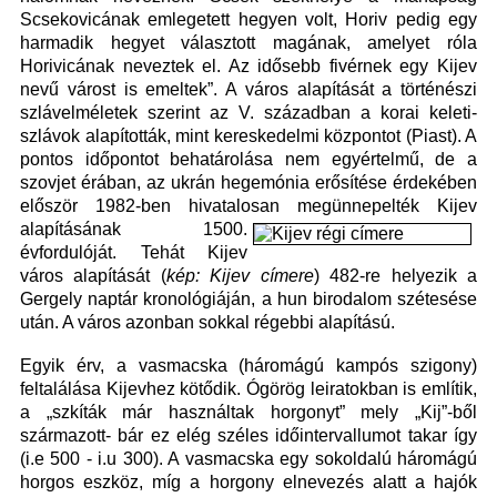
Scsekovicának emlegetett hegyen volt, Horiv pedig egy
harmadik hegyet választott magának, amelyet róla
Horivicának neveztek el. Az idősebb fivérnek egy Kijev
nevű várost is emeltek”. A város alapítását a történészi
szlávelméletek szerint az V. században a korai keleti-
szlávok alapították, mint kereskedelmi központot (Piast). A
pontos időpontot behatárolása nem egyértelmű, de a
szovjet érában, az ukrán hegemónia erősítése érdekében
először 1982-ben hivatalosan megünnepelték
Kijev
alapításának 1500.
évfordulóját. Tehát Kijev
város alapítását (
kép: Kijev címere
) 482-re helyezik a
Gergely naptár kronológiáján, a hun birodalom szétesése
után. A város azonban sokkal régebbi alapítású.
Egyik érv, a vasmacska (háromágú kampós szigony)
feltalálása Kijevhez kötődik. Ógörög leiratokban is említik,
a „szkíták már használtak horgonyt” mely „Kij”-ből
származott- bár ez elég széles időintervallumot takar így
(i.e 500 - i.u 300). A vasmacska egy sokoldalú háromágú
horgos eszköz, míg a horgony elnevezés alatt a hajók