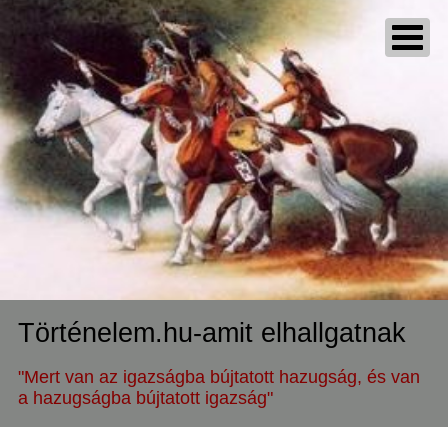
Történelem.hu-amit elhallgatnak
"Mert van az igazságba bújtatott hazugság, és van
a hazugságba bújtatott igazság"