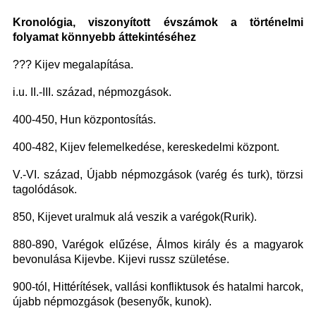
Kronológia, viszonyított évszámok a történelmi
folyamat könnyebb áttekintéséhez
??? Kijev megalapítása.
i.u. II.-III. század, népmozgások.
400-450, Hun központosítás.
400-482, Kijev felemelkedése, kereskedelmi központ.
V.-VI. század, Újabb népmozgások (varég és turk), törzsi
tagolódások.
850, Kijevet uralmuk alá veszik a varégok(Rurik).
880-890, Varégok elűzése, Álmos király és a magyarok
bevonulása Kijevbe. Kijevi russz születése.
900-tól, Hittérítések, vallási konfliktusok és hatalmi harcok,
újabb népmozgások (besenyők, kunok).