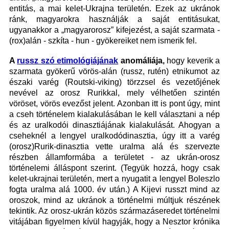
entitás, a mai kelet-Ukrajna területén. Ezek az ukránok
ránk, magyarokra használják a saját entitásukat,
ugyanakkor a „magyarorosz” kifejezést, a saját szarmata -
(rox)alán - szkíta - hun - gyökereiket nem ismerik fel.
A
russz szó etimológiájának
anomáliája,
hogy keverik a
szarmata gyökerű vörös-alán (russz, rutén) etnikumot az
északi varég (Routski-viking) törzzsel és vezetőjének
nevével az orosz Rurikkal, mely vélhetően szintén
vöröset, vörös evezőst jelent. Azonban itt is pont úgy, mint
a cseh történelem kialakulásában le kell választani a nép
és az uralkodói dinasztiájának kialakulását. Ahogyan a
cseheknél a lengyel uralkodódinasztia, úgy itt a varég
(orosz)Rurik-dinasztia vette uralma alá és szervezte
részben államformába a területet - az ukrán-orosz
történelemi álláspont szerint. (Tegyük hozzá, hogy csak
kelet-ukrajnai területén, mert a nyugatit a lengyel Boleszlo
fogta uralma alá 1000. év után.) A Kijevi russzt mind az
oroszok, mind az ukránok a történelmi múltjuk részének
tekintik. Az orosz-ukrán közös származáseredet történelmi
vitájában figyelmen kívül hagyják, hogy a Nesztor krónika