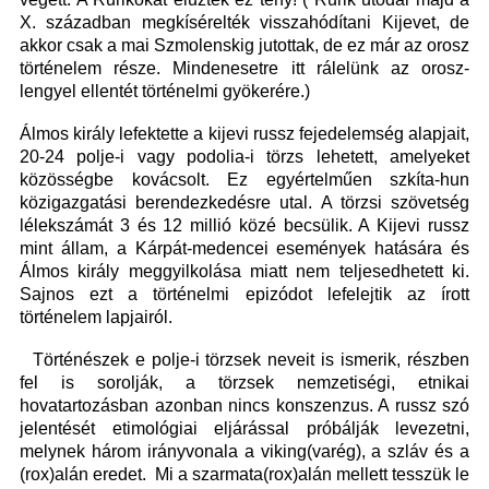
X. században megkísérelték visszahódítani Kijevet, de
akkor csak a mai Szmolenskig jutottak, de ez már az orosz
történelem része. Mindenesetre itt rálelünk az orosz-
lengyel ellentét történelmi gyökerére.)
Álmos király lefektette a kijevi russz fejedelemség alapjait,
20-24 polje-i vagy podolia-i törzs lehetett, amelyeket
közösségbe kovácsolt. Ez egyértelműen szkíta-hun
közigazgatási berendezkedésre utal. A törzsi szövetség
lélekszámát 3 és 12 millió közé becsülik. A Kijevi russz
mint állam, a Kárpát-medencei események hatására és
Álmos király meggyilkolása miatt nem teljesedhetett ki.
Sajnos ezt a történelmi epizódot lefelejtik az írott
történelem lapjairól.
Történészek e polje-i törzsek neveit is ismerik, részben
fel is sorolják, a törzsek nemzetiségi, etnikai
hovatartozásban azonban nincs konszenzus. A russz szó
jelentését etimológiai eljárással próbálják levezetni,
melynek három irányvonala a viking(varég), a szláv és a
(rox)alán eredet. Mi a szarmata(rox)alán mellett tesszük le