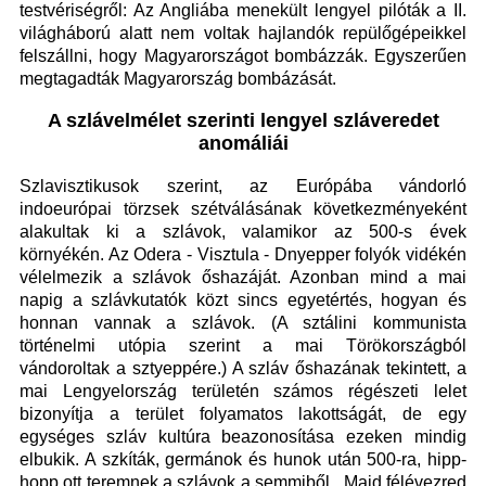
testvériségről: Az Angliába menekült lengyel pilóták a II.
világháború alatt nem voltak hajlandók repülőgépeikkel
felszállni, hogy Magyarországot bombázzák. Egyszerűen
megtagadták Magyarország bombázását.
A szlávelmélet szerinti lengyel szláveredet
anomáliái
Szlavisztikusok szerint, az Európába vándorló
indoeurópai törzsek szétválásának következményeként
alakultak ki a szlávok, valamikor az 500-s évek
környékén. Az Odera - Visztula - Dnyepper folyók vidékén
vélelmezik a szlávok őshazáját. Azonban mind a mai
napig a szlávkutatók közt sincs egyetértés, hogyan és
honnan vannak a szlávok. (A sztálini kommunista
történelmi utópia szerint a mai Törökországból
vándoroltak a sztyeppére.) A szláv őshazának tekintett, a
mai Lengyelország területén számos régészeti lelet
bizonyítja a terület folyamatos lakottságát, de egy
egységes szláv kultúra beazonosítása ezeken mindig
elbukik. A szkíták, germánok és hunok után 500-ra, hipp-
hopp ott teremnek a szlávok a semmiből. Majd félévezred