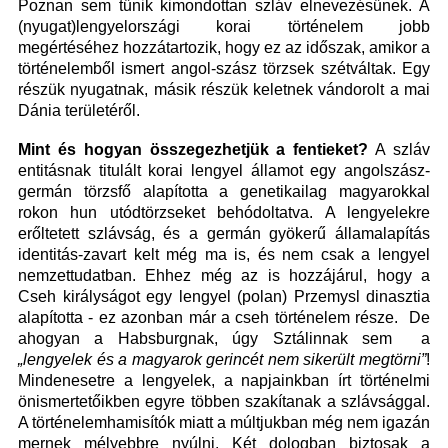
Poznan sem tűnik kimondottan szláv elnevezésűnek. A
(nyugat)lengyelországi korai történelem jobb
megértéséhez hozzátartozik, hogy ez az időszak, amikor a
történelemből ismert angol-szász törzsek szétváltak. Egy
részük nyugatnak, másik részük keletnek vándorolt a mai
Dánia területéről.
Mint és hogyan összegezhetjük a fentieket?
A szláv
entitásnak titulált korai lengyel államot egy angolszász-
germán törzsfő alapította a genetikailag magyarokkal
rokon hun utódtörzseket behódoltatva. A lengyelekre
erőltetett szlávság, és a germán gyökerű államalapítás
identitás-zavart kelt még ma is, és nem csak a lengyel
nemzettudatban. Ehhez még az is hozzájárul, hogy a
Cseh királyságot egy lengyel (polan) Przemysl dinasztia
alapította - ez azonban már a cseh történelem része. De
ahogyan a Habsburgnak, úgy Sztálinnak sem a
„lengyelek és a magyarok gerincét nem sikerült megtörni”
!
Mindenesetre a lengyelek, a napjainkban írt történelmi
önismertetőikben egyre többen szakítanak a szlávsággal.
A történelemhamisítók miatt a múltjukban még nem igazán
mernek mélyebbre nyúlni. Két dologban biztosak a