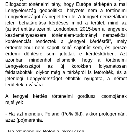
Elfogadott történelmi tény, hogy Európa térképén a mai
Lengyelország geopolitikai helyzete nem a történelmi
Lengyelországot és népet fedi le. A lengyel nemzetállam
jelen behatárolása kérdéses mind a terület, mind az
(szláv) entitás szerint. Londonban, 2015-ben a lengyelek
kezdeményezésére történelem-tudományi nemzetközi
konferenciát rendeztek a „lengyel kérdésről”, mely
érdemtelenül nem kapott kellő sajtóhírt sem, és persze
érdemi döntésre sem jutottak e kérdéskörben. Azt
azonban mindenhol elismerik, hogy a történelmi
Lengyelországot az új korokban folyamatosan
feldarabolták, olykor még a térképről is letörölték, és a
jelenlegi Lengyelországot eltolták nyugatra, a német
területek rovására.
A lengyel kérdés történelmi gordiuszi csomójának
rejtélyei:
- Ha azt mondjuk Poland (Po/k/föld), akkor protogermán,
azaz (po)meránia.
- Ha azt mondjuk Polonia, akkor cseh.