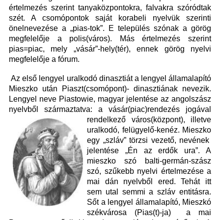
értelmezés szerint tanyaközpontokra, falvakra szóródtak
szét. A csomópontok saját korabeli nyelvük szerinti
önelnevezése a „pias-tok”. E település szónak a görög
megfelelője a polis(város). Más értelmezés szerint
pias=piac, mely „vásár”-hely(tér), ennek görög nyelvi
megfelelője a fórum.
Az első lengyel uralkodó dinasztiát a lengyel államalapító
Mieszko után Piaszt(csomópont)- dinasztiának nevezik.
Lengyel neve Piastowie, magyar jelentése az angolszász
nyelvből származtatva: a vásár(piac)rendezés jogával
rendelkező város(központ), illetve
uralkodó, felügyelő-kenéz. Mieszko
egy „szláv” törzsi vezető, nevének
jelentése „Én az erdők ura”. A
mieszko szó balti-germán-szász
szó, szűkebb nyelvi értelmezése a
mai dán nyelvből ered. Tehát itt
sem utal semmi a szláv entitásra.
Sőt a lengyel államalapító, Mieszkó
székvárosa (Pias(t)-ja) a mai