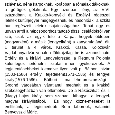
szlávnak, néha karpoknak, korábban a rómaiak dákoknak,
a görögök gétáknak. Egy azonban tény, az V-VI.
században, a Krakkó-környéki és Erdély-i régészeti
leletek kultúrjegyei megegyeznek, és hasonlóak a szkíta
hun régészeti leletek sajátosságaihoz. Tehát egy és
ugyan arról a népcsoporthoz tartozó törzsi családokról van
szó, csak az egyik fele a Kárpát hegyek öblében
(magyarként), a másik (lengyelként) a kanyarulatánál élt.
E terület a 4 város, Krakkó, Kassa, Kolozsvár,
Vajdahunyadvár vonalon földrajzilag be is azonosítható.
Erdély és a királyi Lengyelország, a Regnum Polonia
különleges történelmi szálai innen gyökereznek. A
legjelentősebbeket kiemelve ilyen volt pl Báthori István
(1533-1586) erdélyi fejedelem(1571-1586) és lengyel
király(1576-1586). Báthori - ma fehéroroszországi -
Grodnó városában váratlanul meghalt és a krakkói
székesegyházban van eltemetve. De a Rákóczik
a
t, és
I.
(Nagy) Lajos királyt sem szabad kihagyni a lengyel-
magyar királylistából.
És hogy közne-meseket is
említsünk, a legismertebb Bem
tábornok, valamint
Benyovszki Móric.