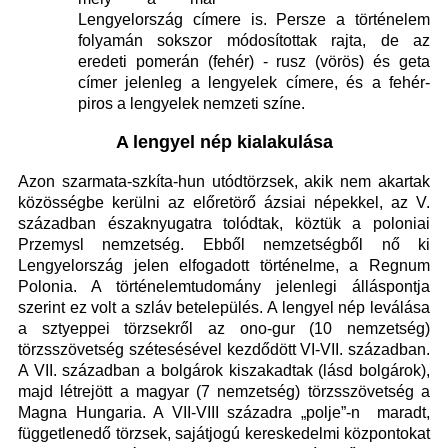
Lengyelország címere is. Persze a történelem
folyamán sokszor módosítottak rajta, de az
eredeti pomerán (fehér) - rusz (vörös) és geta
címer jelenleg a lengyelek címere, és a fehér-
piros a lengyelek nemzeti színe.
A lengyel nép kialakulása
Azon szarmata-szkíta-hun utódtörzsek, akik nem akartak
közösségbe kerülni az előretörő ázsiai népekkel, az V.
században északnyugatra tolódtak, köztük a poloniai
Przemysl nemzetség. Ebből nemzetségből nő ki
Lengyelország jelen elfogadott történelme, a Regnum
Polonia. A történelemtudomány jelenlegi álláspontja
szerint ez volt a szláv betelepülés. A lengyel nép leválása
a sztyeppei törzsekről az ono-gur (10 nemzetség)
törzsszövetség szétesésével kezdődött VI-VII. században.
A VII. században a bolgárok kiszakadtak (lásd bolgárok),
majd létrejött a magyar (7 nemzetség) törzsszövetség a
Magna Hungaria. A VII-VIII századra „polje”-n maradt,
függetlenedő törzsek, sajátjogú kereskedelmi központokat