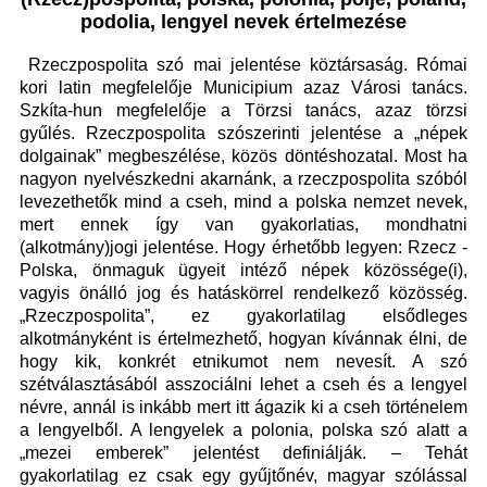
podolia, lengyel nevek értelmezése
Rzeczpospolita szó mai jelentése köztársaság. Római
kori latin megfelelője Municipium azaz Városi tanács.
Szkíta-hun megfelelője a Törzsi tanács, azaz törzsi
gyűlés. Rzeczpospolita szószerinti jelentése a „népek
dolgainak” megbeszélése, közös döntéshozatal. Most ha
nagyon nyelvészkedni akarnánk, a r
zeczpospolita
szóból
levezethetők mind a cseh, mind a polska nemzet nevek,
mert ennek így van gyakorlatias, mondhatni
(alkotmány)jogi jelentése. Hogy érhetőbb legyen: Rzecz -
Polska, önmaguk ügyeit intéző népek közössége(i),
vagyis önálló jog és hatáskörrel rendelkező közösség.
„Rzeczpospolita”, ez gyakorlatilag elsődleges
alkotmányként is értelmezhető, hogyan kívánnak élni, de
hogy kik, konkrét etnikumot nem nevesít. A szó
szétválasztásából asszociálni lehet a cseh és a lengyel
névre, annál is inkább mert itt ágazik ki a cseh történelem
a lengyelből. A lengyelek a polonia, polska szó alatt a
„mezei emberek” jelentést definiálják. – Tehát
gyakorlatilag ez csak egy gyűjtőnév, magyar szólással