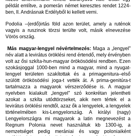
példát említve, a pomerán német keresztes rendet 1224-
ben, II. Andrásnak Erdélyből ki kellett verni.
Podolia –(erdő)irtás föld azon terület, amely a ruténok
vagyis a ruszinok törzsi terülte volt, másik elnevezése
Vörös ország.
Más magyar-lengyel névértelmezés:
Maga a „lengyel”
név alatt a levirátus öröklési rend értendő, mely érvényben
volt az ősi szkíta-hun-magyar örökösödési rendben. Ezen
szokásjoggal 1000-ben mind a magyar, mind a nyugat-
lengyel területen szakítottak és a primagenitura–első
szülött örökösödési joga-t vették át. A prima-genitúra-t
tartalmazza a magyarok vérszerződése is. A magyar
nyelvben kialakult „lengyel” szó konkrétan jelentheti
azokat a szkíta utódtörzseket, akik nem tértek el a
levirátus öröklési rendtől, azaz ők a lengyelek, a lengyelek
történelmében kis-Lengyelország. A királyi (nagy)
Lengyelországra mi magyarok a latin megnevezést a
Regnum Polonia nevet használtuk kb 1300-ig, a
nemzetséget pedig merániai és vagy poloniaiként