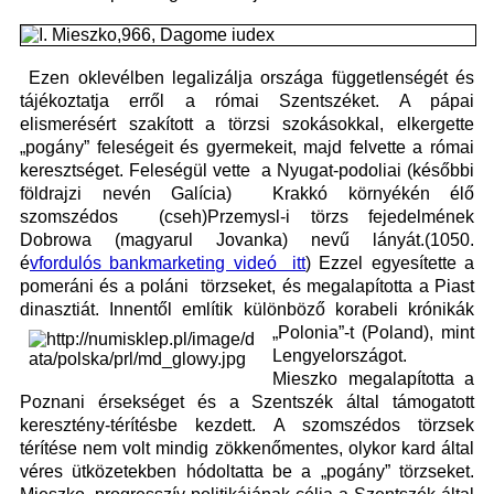
Ezen oklevélben legalizálja országa függetlenségét és
tájékoztatja erről a római Szentszéket. A pápai
elismerésért szakított a törzsi szokásokkal, elkergette
„pogány” feleségeit és gyermekeit, majd felvette a római
keresztséget. Feleségül vette a Nyugat-podoliai (későbbi
földrajzi nevén Galícia) Krakkó környékén élő
szomszédos (cseh)Przemysl-i törzs fejedelmének
D
obrowa (magyarul Jovanka) nevű lányát.(1050.
é
vfordulós bankmarketing videó itt
) Ezzel egyesítette a
pomeráni és a poláni
törzseket, és megalapította a Piast
dinasztiát. Innentől említik külön
böző korabeli krónikák
„Polo
nia”-t (Poland), mint
Lengyelországot.
Mieszko megalapította a
Poznani érsekséget és a Szentszék által támogatott
keresztény-térítésbe kezdett. A szomszédos törzsek
térítése nem volt mindig zökkenőmentes, olykor kard által
véres ütközetekben hódoltatta be a „pogány” tö
rzseket.