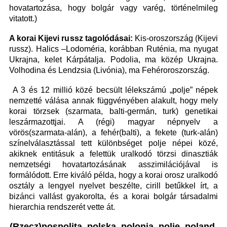
hovatartozása, hogy bolgár vagy varég, történelmileg
vitatott.)
A korai Kijevi russz tagolódásai:
Kis-oroszország (Kijevi
russz). Halics –Lodoméria, korábban Ruténia, ma nyugat
Ukrajna, kelet Kárpátalja. Podolia, ma közép Ukrajna.
Volhodina és Lendzsia (Livónia), ma Fehéroroszország.
A 3 és 12 millió közé becsült lélekszámú „polje” népek
nemzetté válása annak függvényében alakult, hogy mely
korai törzsek (szarmata, balti-germán, turk) genetikai
leszármazottjai. A (régi) magyar népnyelv a
vörös(szarmata-alán), a fehér(balti), a fekete (turk-alán)
színelválasztással tett különbséget polje népei közé,
akiknek entitásuk a felettük uralkodó törzsi dinasztiák
nemzetségi hovatartozásának asszimilációjával is
formálódott. Erre kiváló példa, hogy a korai orosz uralkodó
osztály a lengyel nyelvet beszélte, cirill betűkkel írt, a
bizánci vallást gyakorolta, és a korai bolgár társadalmi
hierarchia rendszerét vette át.
(Rzecz)pospolita, polska, polonia, polje, poland,