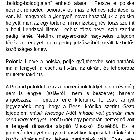
„boldog-boldogtalan” érthető alatta. Persze e polska
névnek rengeteg pejoratív és más értelmes jelentése is
van. Mi magyarok a „lengyel” nevet használjuk a polska
helyett, mert az egy történelmi nemzetségnév, törzs szerint
a balti Lendzsal illetve Lechita törzs neve, szín szerint
pedig fehér. Nekünk magyaroknak nagybetűs tulajdon
főnév a Lengyel, nem pedig jelzőszóból kreált kisbetűs
közönséges főnév.
Polonia illetve a polska, polje gyűjtőnévbe sorolhatnánk
ma a lengyel, a cseh, a litván, az ukrán, és fehérorosz
területek lakóit is.
A Poland poföldet azaz a pomeránok földjét jelenti és még
nem is lengyel (szlávról nem is beszélve), hanem
angolszász – fentebb erre kitértünk. Itt csak annyit
jegyeznénk meg, hogy a Bécsi krónika szerint
Géza
fejedelem
másik felesége
Adél
inkább volt germán mint
cseh vagy lengyel
. Tehát Adél egy pomerán hercegnő volt
a lengyel dinasztia alapító Mieszkó törzséből. Ez a
pomerán-lengyel-magyar dinasztikus kapcsolat időnként a
közös történelmünk fekete bárányává vált. Csak egy