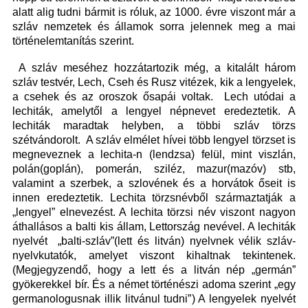
alatt alig tudni bármit is róluk, az 1000. évre viszont már a
szláv nemzetek és államok sorra jelennek meg a mai
történelemtanítás szerint.
A szláv meséhez hozzátartozik még, a kitalált három
szláv testvér, Lech, Cseh és Rusz vitézek, kik a lengyelek,
a csehek és az oroszok ősapái voltak. Lech utódai a
lechiták, amelytől a lengyel népnevet eredeztetik. A
lechiták maradtak helyben, a többi szláv törzs
szétvándorolt. A szláv elmélet hívei több lengyel törzset is
megneveznek a lechita-n (lendzsa) felül, mint viszlán,
polán(goplán), pomerán, sziléz, mazur(mazóv) stb,
valamint a szerbek, a szlovének és a horvátok őseit is
innen eredeztetik. Lechita törzsnévből származtatják a
„lengyel” elnevezést. A lechita törzsi név viszont nagyon
áthallásos a balti kis állam, Lettország nevével. A lechiták
nyelvét „balti-szláv”(lett és litván) nyelvnek vélik szláv-
nyelvkutatók, amelyet viszont kihaltnak tekintenek.
(Megjegyzendő, hogy a lett és a litván nép „germán”
gyökerekkel bír. És a német történészi adoma szerint „egy
germanologusnak illik litvánul tudni”) A lengyelek nyelvét