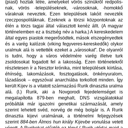
(piast) hoztak létre, amelyeket vörös színükről redpolis-
nak, vörös -településeknek, -városoknak, -homokkő
váraknak neveztek. Ezen települések lakóit nevezték
rzeczpospolitáknak. Ezeknek a törzsi központoknak az
élén a törzs tagjai által választott kenéz állt. (A magyar
történelemben ez a tisztség név a harka.) A kereskedelem
által egyes piastok megerősödtek, mások elszegényedtek
és a varég kalózok (viking fegyveres-kereskedők) olykor
uralmuk alá is vettették ezeket a „városokat”. De olyanról
is tudni, hogy a város védelmére varég illetve turk
zsoldosokat fogadott fel a lakosság. Ezen történetekről
részletesen ír a Nesztor krónika, mint települések kiirtása,
éhínség, lakomázások, fosztogatások, önkényuralom,
lázadások – egyszóval anarchiába torkollott minden. Így
került Kijev is a vitatott származású Rurik dinasztia uralma
alá. (I.) Rurik, aki a Novgorodi fejedelemséget is
megalapította 879-ben meghalt, DNS vizsgálatokkal
próbálták már igazolni genetikai származását, amely
szerint lehetett svéd, norvég de még bolgár is. A Rurik
dinasztia kijevi uralmának, a történelmi feljegyzések
szerint
884-ben Álmos hun király Kijevbe vonulása
vetett
végett. A Rurikokat elűzték ez tény! ( Rurik utódai majd a