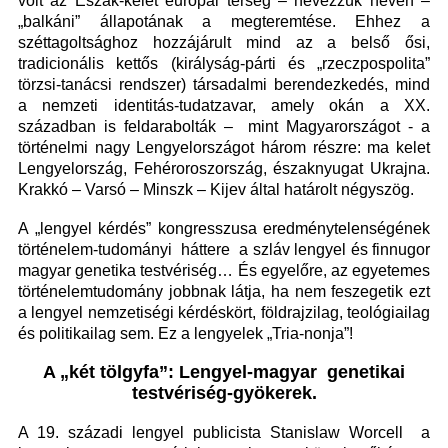
volt az Észak-kelet európai térség – nevezzük nevén –
„balkáni” állapotának a megteremtése. Ehhez a
széttagoltsághoz hozzájárult mind az a belső ősi,
tradicionális kettős (királyság-párti és „rzeczpospolita”
törzsi-tanácsi rendszer) társadalmi berendezkedés, mind
a nemzeti identitás-tudatzavar, amely okán a XX.
században is feldarabolták – mint Magyarországot - a
történelmi nagy Lengyelországot három részre: ma kelet
Lengyelország, Fehéroroszország, északnyugat Ukrajna.
Krakkó – Varsó – Minszk – Kijev által határolt négyszög.
A „lengyel kérdés” kongresszusa eredménytelenségének
történelem-tudományi háttere a szláv lengyel és finnugor
magyar genetika testvériség… És egyelőre, az egyetemes
történelemtudomány jobbnak látja, ha nem feszegetik ezt
a lengyel nemzetiségi kérdéskört, földrajzilag, teológiailag
és politikailag sem. Ez a lengyelek „Tria-nonja”!
A „két tölgyfa”: Lengyel-magyar genetikai
testvériség-gyökerek.
A 19. századi lengyel publicista Stanislaw Worcell a