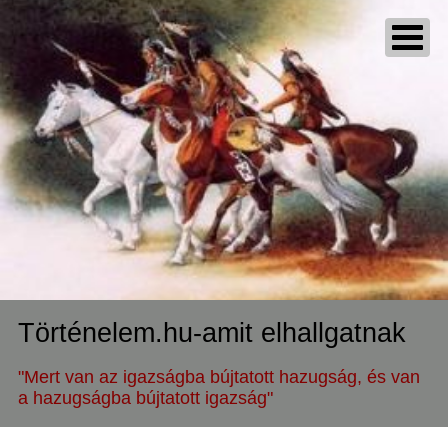
Történelem.hu-amit elhallgatnak
"Mert van az igazságba bújtatott hazugság, és van
a hazugságba bújtatott igazság"