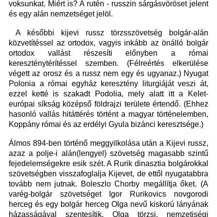
voksunkat. Miért is? A rutén - russzin sárgásvöröset jelent
és egy alán nemzetséget jelöl.
A későbbi kijevi russz törzsszövetség bolgár-alán
közvetítéssel az ortodox, vagyis inkább az önálló bolgár
ortodox vallást részesíti előnyben a római
kereszténytérítéssel szemben. (Félreértés elkerülése
végett az orosz és a russz nem egy és ugyanaz.) Nyugat
Polonia a római egyház keresztény liturgiáját veszi át,
ezzel ketté is szakadt Podolia, mely alatt itt a Kelet-
európai síkság középső földrajzi területe értendő. (Ehhez
hasonló vallás hitáttérés történt a magyar történelemben,
Koppány római és az erdélyi Gyula bizánci keresztsége.)
Álmos 894-ben történő meggyilkolása után a Kijevi russz,
azaz a polje-i alán(lengyel) szövetség magasabb szintű
fejedelemségekre esik szét. A Rurik dinasztia bolgárokkal
szövetségben visszafoglalja Kijevet, de ettől nyugatabbra
tovább nem jutnak. Boleszlo Chorby megállítja őket. (A
varég-bolgár szövetséget Igor Rurikovics novgorodi
herceg és egy bolgár herceg Olga nevű kiskorú lányának
házasságával szentesítik. Olga törzsi, nemzetiségi