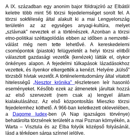
A IX. században egy anonim bajor földrajzíró az Elbától
keletre több mint 56 törzsi fejedelemséget sorolt fel. A
törzsi sokféleség által alakult ki a mai Lengyelország
területén az az egységes anyagi-kultúra, melyet
„szlávnak” neveztek el a történészek. Azonban a törzsi
etno-politikai széttagolódás ebben az időben a nemzetté-
válást még nem tette lehetővé. A kereskedelemi
csomópontok (piastok) felügyeletét a helyi törzsi elitből
választott gazdasági vezetők (kenézek) látták el, olykor
önkényes alapon. A fejedelmi túlkapások lázadásokhoz
vezettek, és ilyenkor elkergették a kenézt. Helyére „külső”
törzsből hívtak vezetőt. A történelemtudomány által vitatott
hitelességű
„Nesztor krónika”
részletesen leír hasonló
eseményeket. Később ezek az átmenetek járultak hozzá
az első szervezett (nem csak a) lengyel állam
kialakulásához. Az első központosítás Mieszko törzsi
fejedelemhez köthető. A 966-ban keletkezett oklevelében,
a
Dagome Iudex
-ben (A Nap igazságos törvénye)
behatárolta törzsének területét a mai Poznan környékén, a
Warta – Visztula és az Elba folyók középső folyásánál,
lásd a térképen sárga színnel jelölve.