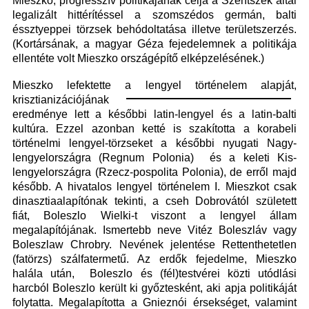
Mieszko, progresszív politikájának célja a Szentszék által
legalizált hittérítéssel a szomszédos germán, balti
és
sztyeppei törzsek behódoltatása illetve területszerzés.
(Kortársának, a magyar Géza fejedelemnek a politikája
ellentéte volt Mieszko országépítő elképzelésének.)
Mieszko lefektette a lengyel történelem alapját,
krisztianizációjának
eredménye lett a későbbi latin-lengyel és a latin-balti
kultúra. Ezzel azonban ketté is szakította a korabeli
történelmi lengyel-törzseket a későbbi nyugati Nagy-
lengyelországra (Regnum Polonia) és a keleti Kis-
lengyelországra (Rzecz-pospolita Polonia), de erről majd
később. A hivatalos lengyel történelem I. Mieszkot csak
dinasztiaalapítónak tekinti, a cseh Dobrovától született
fiát, Boleszlo Wielki-t viszont a lengyel állam
megalapítójának. Ismertebb neve Vitéz Boleszláv vagy
Boleszlaw Chrobry. Nevének jelentése Rettenthetetlen
(fatörzs) szálfatermetű. Az erdők fejedelme, Mieszko
halála után, Boleszlo és (fél)testvérei közti utódlási
harcból Boleszlo került ki győztesként, aki apja politikáját
folytatta. Megalapította a Gnieznói érsekséget, valamint