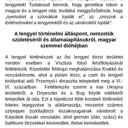
lengyelek! Tudatosult bennük, hogy genetikai rokon a
magyar és a lengyel nép, továbbá meggyőződésük, hogy
„
nyelvüket a szlovákok lopták el”,
az
„oroszok a
történelmüket a lengyelektől és az ukránoktól lopták”.
A lengyel történelmi álláspont, nemzetük
születéséről és államalapításukról, magyar
szemmel dióhéjban
A lengyel történészek az ősi lengyel törzsi területet
minden esetben a Visztula folyó felsőfolyásánál
feltételezik. Közelebbi földrajzi meghatározása Krakkó és
vonzáskörzete, ahol a poláni törzs, a cseh és lengyel
királyokat adó Przemysl-i dinasztia telepedett meg a VI.-
IX. században. Feltételezés szerint a mai Ukrajna
területéről, a Dnyeszter és a Bug folyók vidékéről
települtek át oda. Ezt a hipotézist több korabeli történetíró
hiteles lejegyzése is alátámasztja, miszerint számos
sztyeppei (szkíta)törzs északnyugatnak vándorolt a
Kárpátok északi vonulatán, ahol germán (dán, szász) és
baltikumi törzsekkel keveredtek, illetve kereskedtek.