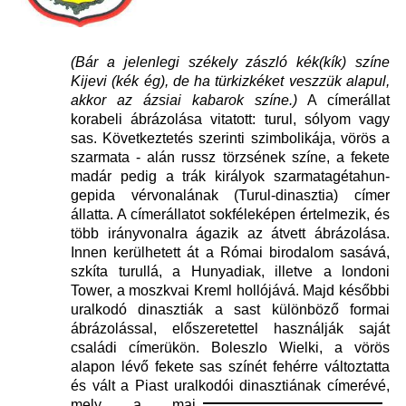
(Bár a jelenlegi székely zászló kék(kík) színe
Kijevi (kék ég), de ha türkizkéket veszzük alapul,
akkor az ázsiai kabarok színe.)
A címerállat
korabeli ábrázolása vitatott: turul, sólyom vagy
sas. Következtetés szerinti szimbolikája, vörös a
szarmata - alán russz törzsének színe, a fekete
madár pedig a trák királyok szarmatagétahun-
gepida vérvonalának (Turul-dinasztia) címer
állatta. A címerállatot sokféleképen értelmezik, és
több irányvonalra ágazik az átvett ábrázolása.
Innen kerülhetett át a Római birodalom sasává,
szkíta turullá, a Hunyadiak, illetve a londoni
Tower, a moszkvai Kreml hollójává. Majd későbbi
uralkodó dinasztiák a sast különböző formai
ábrázolással, előszeretettel használják saját
családi címerükön. Boleszlo Wielki, a vörös
alapon lévő fekete sas színét fehérre változtatta
és vált a Piast uralkodói dinasztiának címerévé,
mely a mai