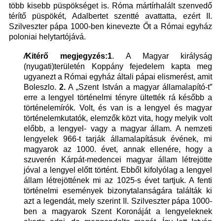
több kisebb püspökséget is. Róma mártírhalált szenvedő
térítő püspökét, Adalbertet szentté avattatta, ezért II.
Szilveszter pápa 1000-ben kinevezte Őt a Római egyház
poloniai helytartójává.
/
Kitérő megjegyzés:1
. A Magyar királyság
(nyugati)területén Koppány fejedelem kapta meg
ugyanezt a Római egyház általi pápai elismerést, amit
Boleszlo.
2.
A „Szent István a magyar államalapító-t”
erre a lengyel történelmi tényre ültették rá később a
történelemírók. Volt, és van is a lengyel és magyar
történelemkutatók, elemzők közt vita, hogy melyik volt
előbb, a lengyel- vagy a magyar állam. A nemzeti
lengyelek 966-t tarják államalapításuk évének, mi
magyarok az 1000. évet, annak ellenére, hogy a
szuverén Kárpát-medencei magyar állam létrejötte
jóval a lengyel előtt történt. Ebből kifolyólag a lengyel
állam létrejöttének mi az 1025-s évet tartjuk. A fenti
történelmi események bizonytalanságára találták ki
azt a legendát, mely szerint II. Szilveszter pápa 1000-
ben a magyarok Szent Koronáját a lengyeleknek