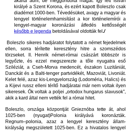
akarta adni, de meggondolta magát. Így lett István
királyé a Szent Korona, és ezért kapott Boleszlo csak
diadémot 1000-ben. Tévedésüket, avagy a magyar és
lengyel történelemhamisítást a kor történelemírói a
lengyel-magyar koronázási átfedés kettősségét
később e legenda
betoldásával oldották fel
.
/
Boleszlo sikeres hadjáratot folytatott a német fejedelmek
ellen, sorra térítette keresztény hitre a szomszédos
törzseket. II. Henrik német-római császárt többször is
legyőzte, és ezzel megszerezte a tőle nyugatra eső
Sziléziát, a Cseh-Morva medencét, északon Luzitániát,
Danckát és a Balti-tenger partvidékét, Mazoviát, Livoniát.
Kelet felé, azaz kis-Lengyelország (Lodoméria, Halics) és
a Kijevi russz elleni térítő hadjáratai már nem voltak ilyen
sikeresek. Ők voltak a poljei „ortodox hungarus slavusok”,
akik a kard által nem vették fel a római hitet.
Boleszlo, országa központját Gnieznóba tette át, ahol
1025-ben (nyugat)Polonia királyává koronázták.
Regnum–polonia, azaz a lengyel keresztény állam-
királyság megszületett 1025-ben. Ez a hivatalos lengyel