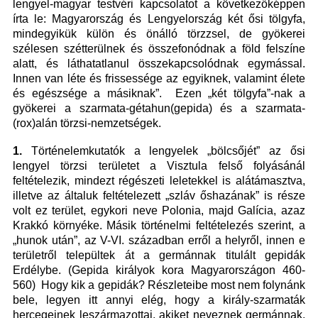
lengyel-magyar testvéri kapcsolatot a következőképpen
írta le: Magyarország és Lengyelország két ősi tölgyfa,
mindegyikük külön és önálló törzzsel, de gyökerei
szélesen szétterülnek és összefonódnak a föld felszíne
alatt, és láthatatlanul összekapcsolódnak egymással.
Innen van léte és frissessége az egyiknek, valamint élete
és egészsége a másiknak”. Ezen „két tölgyfa”-nak a
gyökerei a szarmata-gétahun(gepida) és a szarmata-
(rox)alán törzsi-nemzetségek.
1.
Történelemkutatók a lengyelek „bölcsőjét” az ősi
lengyel törzsi területet a Visztula felső folyásánál
feltételezik, mindezt régészeti leletekkel is alátámasztva,
illetve az általuk feltételezett „szláv őshazának” is része
volt ez terület, egykori neve Polonia, majd Galícia, azaz
Krakkó környéke. Másik történelmi feltételezés szerint, a
„hunok után”, az V-VI. században erről a helyről, innen e
területről települtek át a germánnak titulált gepidák
Erdélybe. (Gepida királyok kora Magyarországon 460-
560) Hogy kik a gepidák? Részleteibe most nem folynánk
bele, legyen itt annyi elég, hogy a király-szarmaták
hercegeinek leszármazottai, akiket neveznek germánnak,