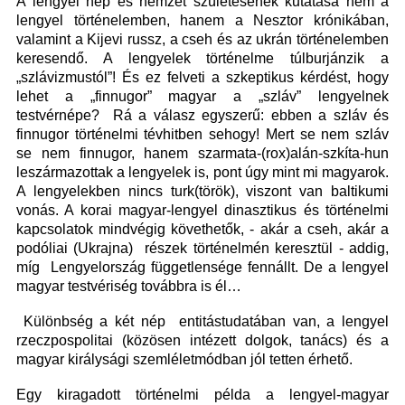
A lengyel nép és nemzet születésének kutatása nem a
lengyel történelemben, hanem a Nesztor krónikában,
valamint a Kijevi russz, a cseh és az ukrán történelemben
keresendő. A lengyelek történelme túlburjánzik a
„szlávizmustól”! És ez felveti a szkeptikus kérdést, hogy
lehet a „finnugor” magyar a „szláv” lengyelnek
testvérnépe? Rá a válasz egyszerű: ebben a szláv és
finnugor történelmi tévhitben sehogy! Mert se nem szláv
se nem finnugor, hanem szarmata-(rox)alán-szkíta-hun
leszármazottak a lengyelek is, pont úgy mint mi magyarok.
A lengyelekben nincs turk(török), viszont van baltikumi
vonás. A korai magyar-lengyel dinasztikus és történelmi
kapcsolatok mindvégig követhetők, - akár a cseh, akár a
podóliai (Ukrajna) részek történelmén keresztül - addig,
míg Lengyelország függetlensége fennállt. De a lengyel
magyar testvériség továbbra is él…
Különbség a két nép
entitástudatában
van, a lengyel
rzeczpospolitai
(közösen intézett dolgok, tanács)
és a
magyar k
irálysági szemléletmódban jól tetten érhető.
Egy kiragadott történelmi példa a lengyel-magyar