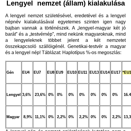
Lengyel nemzet (állam) kialakulása
A lengyel nemzet születésével, eredetével és a lengyel
népnév kialakulásával egyetemes szinten igen nagy
bajban vannak a történészek. A „lengyel-magyar két jó
barát” és a „testvérnép”, mind nekünk magyaroknak, mind
a lengyeleknek többet jelent a két nemzetet
összekapcsoló szállóigénél. Genetikai-testvér a magyar
és a lengyel nép! Táblázat: Haplotípus %-os megoszlás:
Gén
EU4
EU7
EU8
EU9
EU10
EU11
EU13
EU14
EU17
*EU
Lengyel
3,6%
23,6%
0%
0%
0%
0%
0%
0%
0%
16.
Magyar
8,9%
11,1%
0%
2,2%
0%
2,2%
0%
0%
2,2%
13,