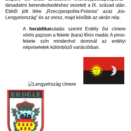
társadalmi berendezkedéshez vezetett a IX. század után.
Ebből jött létre „Rzeczpospolita-Polonia” azaz „kis-
Lengyelország” és az orosz, majd később az ukrán nép.
A
heraldika
kutatás szerint Erdély ősi címere
vörös pajzson a fekete (kara) főnix madár. A piros-
fekete szín mindenhol dominál az erdélyi
népviseletek különböző variációiban.