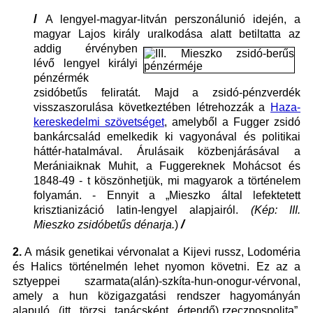
/
A lengyel-magyar-litván perszonálunió idején, a
magyar Lajos király uralkodása alatt betiltatta az
addig érvény
ben
lévő lengyel királyi
pénzérmék
zsidóbetűs feliratát. Majd a zsidó-pénzverdék
visszaszorulása következtében létrehozzák a
Haza
-
kereskedelmi szövetséget
, amelyből a Fugger zsidó
bankárcsalád emelkedik ki vagyonával é
s politikai
háttér-hatalmával. Árulásaik közbenjárásával a
Merániaiknak Muhit, a Fuggereknek Mohácsot és
1848-49 - t köszönhetjük, mi magyarok a történelem
folyamán. - Ennyit
a „Mieszko által lefektetett
krisztia
nizáció latin-lengyel alapjairól.
(Kép: III.
/
Mieszk
o zsidóbetűs
dénarja.
)
2.
A másik genetikai vérvonalat a Kijevi russz, Lodoméria
és Halics történelmén lehet nyomon követni. Ez az a
sztyeppei szarmata(alán)-szkíta-hun-onogur-vérvonal,
amely a hun közigazgatási rendszer hagyományán
alapuló (itt törzsi tanácsként értendő)„rzeczpospolita”