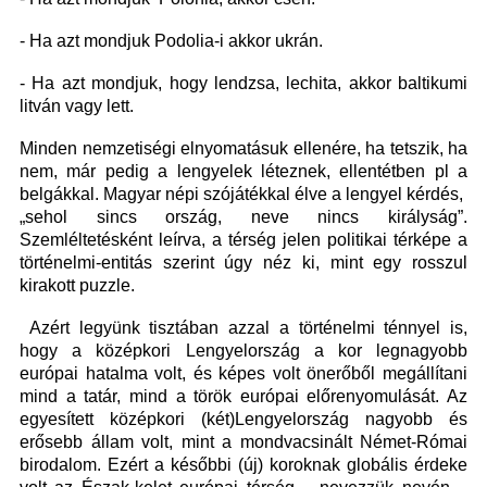
- Ha azt mondjuk Podolia-i akkor ukrán.
- Ha azt mondjuk, hogy lendzsa, lechita, akkor baltikumi
litván vagy lett.
Minden nemzetiségi elnyomatásuk ellenére, ha tetszik, ha
nem, már pedig a lengyelek léteznek, ellentétben pl a
belgákkal. Magyar népi szójátékkal élve a lengyel kérdés,
„sehol sincs ország, neve nincs királyság”.
Szemléltetésként leírva, a térség jelen politikai térképe a
történelmi-entitás szerint úgy néz ki, mint egy rosszul
kirakott puzzle.
Azért legyünk tisztában azzal a történelmi ténnyel is,
hogy a középkori Lengyelország a kor legnagyobb
európai hatalma volt, és képes volt önerőből megállítani
mind a tatár, mind a török európai előrenyomulását. Az
egyesített középkori (két)Lengyelország nagyobb és
erősebb állam volt, mint a mondvacsinált Német-Római
birodalom. Ezért a későbbi (új) koroknak globális érdeke