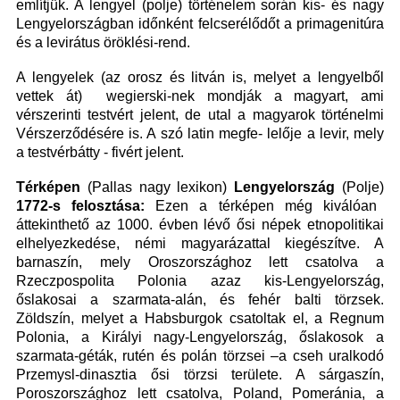
említjük. A lengyel (polje) történelem során kis- és nagy
Lengyelországban időnként felcserélődőt a primagenitúra
és a levirátus öröklési-rend.
A lengyelek (az orosz és litván is, melyet a lengyelből
vettek át) wegierski-nek mondják a magyart, ami
vérszerinti testvért jelent, de utal a magyarok történelmi
Vérszerződésére is. A szó latin megfe- lelője a levir, mely
a testvérbátty - fivért jelent.
Térképen
(Pallas nagy lexikon)
Lengyelország
(Polje)
1772-s felosztása:
Ezen a térképen még kiválóan
áttekinthető az 1000. évben lévő ősi népek etnopolitikai
elhelyezkedése, némi magyarázattal kiegészítve. A
barnaszín, mely Oroszországhoz lett csatolva a
Rzeczpospolita Polonia azaz kis-Lengyelország,
őslakosai a szarmata-alán, és fehér balti törzsek.
Zöldszín, melyet a Habsburgok csatoltak el, a Regnum
Polonia, a Királyi nagy-Lengyelország, őslakosok a
szarmata-géták, rutén és polán törzsei –a cseh uralkodó
Przemysl-dinasztia ősi törzsi területe. A sárgaszín,
Poroszországhoz lett csatolva, Poland, Pomeránia, a